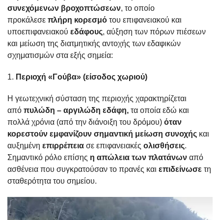
συνεχόμενων βροχοπτώσεων
, το οποίο
προκάλεσε
πλήρη κορεσμό
του επιφανειακού και
υποεπιφανειακού
εδάφους
, αύξηση των πόρων πιέσεων
και μείωση της διατμητικής αντοχής των εδαφικών
σχηματισμών στα εξής σημεία:
1.
Περιοχή «Γούβα» (είσοδος χωριού)
Η γεωτεχνική σύσταση της περιοχής χαρακτηρίζεται
από
πυλώδη – αργιλώδη εδάφη,
τα οποία εδώ και
πολλά χρόνια (από την διάνοιξη του δρόμου)
όταν
κορεστούν εμφανίζουν σημαντική μείωση συνοχής
και
αυξημένη
επιρρέπεια
σε επιφανειακές
ολισθήσεις
.
Σημαντικό ρόλο επίσης
η απώλεια των πλατάνων
από
ασθένεια που συγκρατούσαν το πρανές και
επιδείνωσε
τη
σταθερότητα του σημείου.