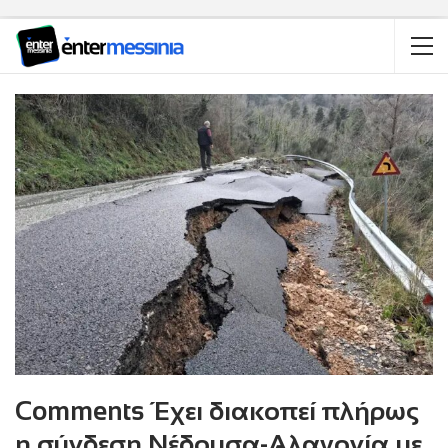
Comments Έχει διακοπεί πλήρως
η σύνδεση Νέδουσα-Αλαγονία με