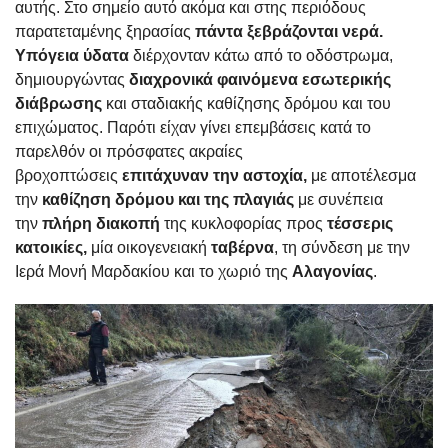
αυτής. Στο σημείο αυτό ακόμα και στης περιόδους
παρατεταμένης ξηρασίας
πάντα ξεβράζονται νερά.
Υπόγεια ύδατα
διέρχονταν κάτω από το οδόστρωμα,
δημιουργώντας
διαχρονικά φαινόμενα εσωτερικής
διάβρωσης
και σταδιακής καθίζησης δρόμου και του
επιχώματος. Παρότι είχαν γίνει επεμβάσεις κατά το
παρελθόν οι πρόσφατες ακραίες
βροχοπτώσεις
επιτάχυναν την αστοχία,
με αποτέλεσμα
την
καθίζηση δρόμου και της πλαγιάς
με συνέπεια
την
πλήρη διακοπή
της κυκλοφορίας προς
τέσσερις
κατοικίες,
μία οικογενειακή
ταβέρνα
, τη σύνδεση με την
Ιερά Μονή Μαρδακίου και το χωριό της
Αλαγονίας
.