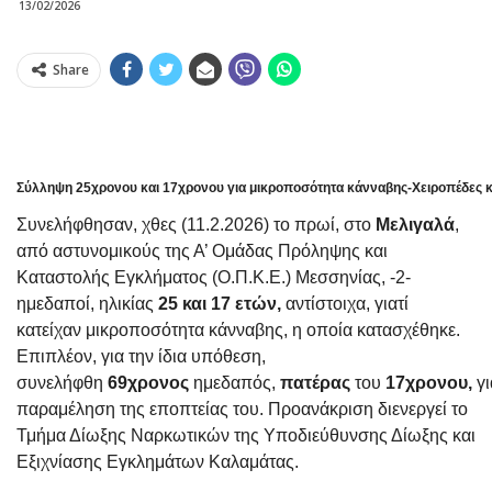
13/02/2026
Share
Σύλληψη 25χρονου και 17χρονου για μικροποσότητα κάνναβης-Χειροπέδες κ
Συνελήφθησαν, χθες (11.2.2026) το πρωί, στο
Μελιγαλά
,
από αστυνομικούς της Α’ Ομάδας Πρόληψης και
Καταστολής Εγκλήματος (Ο.Π.Κ.Ε.) Μεσσηνίας, -2-
ημεδαποί, ηλικίας
25 και 17 ετών,
αντίστοιχα, γιατί
κατείχαν μικροποσότητα κάνναβης, η οποία κατασχέθηκε.
Επιπλέον, για την ίδια υπόθεση,
συνελήφθη
69χρονος
ημεδαπός,
πατέρας
του
17χρονου,
γι
παραμέληση της εποπτείας του. Προανάκριση διενεργεί το
Τμήμα Δίωξης Ναρκωτικών της Υποδιεύθυνσης Δίωξης και
Εξιχνίασης Εγκλημάτων Καλαμάτας.