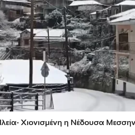
Ηλεία- Χιονισμένη η Νέδουσα Μεσσην