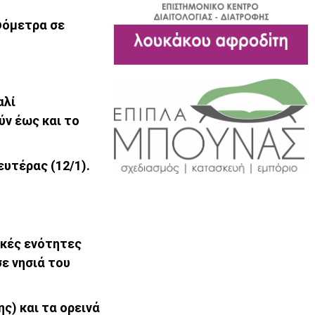
ψόμετρα σε
αλί
ύν έως και το
ευτέρας (12/1).
ακές ενότητες
ε νησιά του
ς) και τα ορεινά