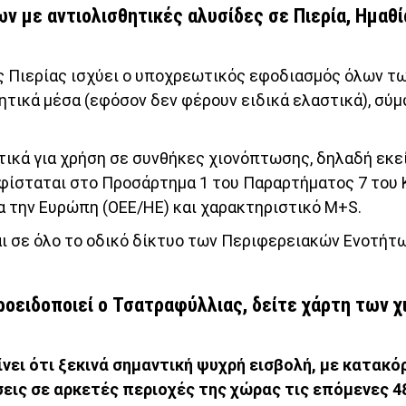
 με αντιολισθητικές αλυσίδες σε Πιερία, Ημαθί
ας Πιερίας ισχύει ο υποχρεωτικός εφοδιασμός όλων τ
ητικά μέσα (εφόσον δεν φέρουν ειδικά ελαστικά), σύ
στικά για χρήση σε συνθήκες χιονόπτωσης, δηλαδή εκε
υφίσταται στο Προσάρτημα 1 του Παραρτήματος 7 του 
 την Ευρώπη (ΟΕΕ/ΗΕ) και χαρακτηριστικό M+S.
ται σε όλο το οδικό δίκτυο των Περιφερειακών Ενοτήτ
προειδοποιεί ο Τσατραφύλλιας, δείτε χάρτη των
ει ότι ξεκινά σημαντική ψυχρή εισβολή, με κατακ
εις σε αρκετές περιοχές της χώρας τις επόμενες 4