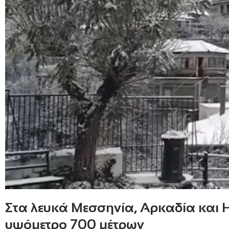
Στα λευκά Μεσσηνία, Αρκαδία και 
υψόμετρο 700 μέτρων