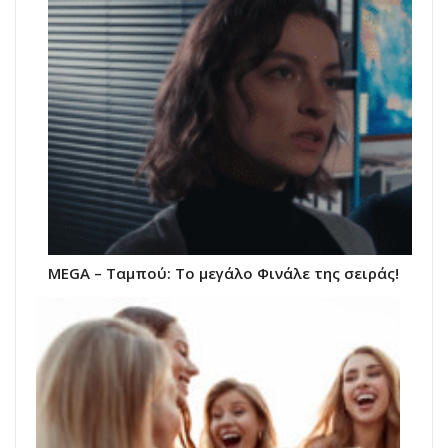
ΜEGA – Ταμπού: Το μεγάλο Φινάλε της σειράς!