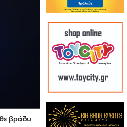
άθε βράδυ