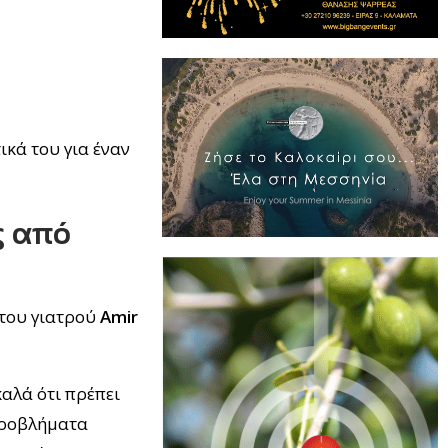
ικά του για έναν
ς από
 του γιατρού
Amir
καλά ότι πρέπει
 προβλήματα