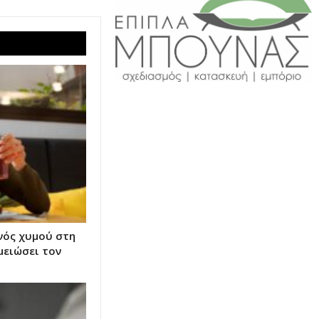
νός χυμού στη
μειώσει τον