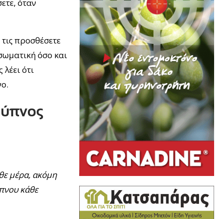
ετε, όταν
 τις προσθέσετε
 σωματική όσο και
 λέει ότι
ο.
ο ύπνος
θε μέρα, ακόμη
ύπνου κάθε