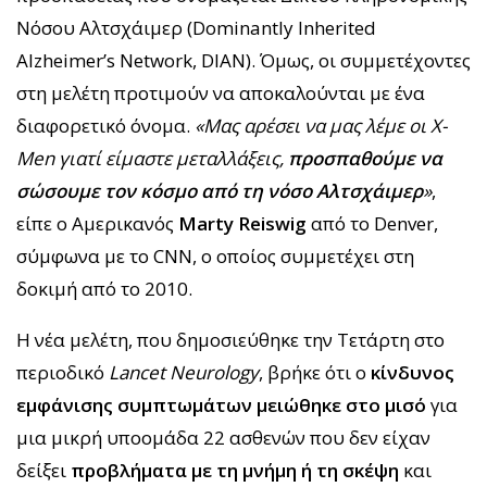
Νόσου Αλτσχάιμερ (Dominantly Inherited
Alzheimer’s Network, DIAN). Όμως, οι συμμετέχοντες
στη μελέτη προτιμούν να αποκαλούνται με ένα
διαφορετικό όνομα.
«Μας αρέσει να μας λέμε οι X-
Men γιατί είμαστε μεταλλάξεις,
προσπαθούμε να
σώσουμε τον κόσμο από τη νόσο Αλτσχάιμερ
»
,
είπε ο Αμερικανός
Marty Reiswig
από το Denver,
σύμφωνα με το CNN, ο οποίος συμμετέχει στη
δοκιμή από το 2010.
Η νέα μελέτη, που δημοσιεύθηκε την Τετάρτη στο
περιοδικό
Lancet Neurology
, βρήκε ότι ο
κίνδυνος
εμφάνισης συμπτωμάτων μειώθηκε στο μισό
για
μια μικρή υποομάδα 22 ασθενών που δεν είχαν
δείξει
προβλήματα με τη μνήμη ή τη σκέψη
και