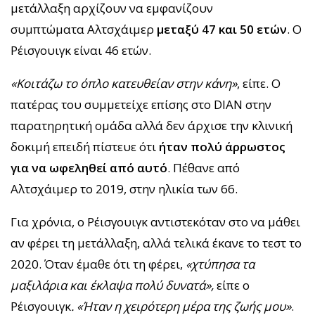
μετάλλαξη αρχίζουν να εμφανίζουν
συμπτώματα Αλτσχάιμερ
μεταξύ 47 και 50 ετών
. Ο
Ρέισγουιγκ είναι 46 ετών.
«Κοιτάζω το όπλο κατευθείαν στην κάνη»
, είπε. Ο
πατέρας του συμμετείχε επίσης στο DIAN στην
παρατηρητική ομάδα αλλά δεν άρχισε την κλινική
δοκιμή επειδή πίστευε ότι
ήταν πολύ άρρωστος
για να ωφεληθεί από αυτό
. Πέθανε από
Αλτσχάιμερ το 2019, στην ηλικία των 66.
Για χρόνια, ο Ρέισγουιγκ αντιστεκόταν στο να μάθει
αν φέρει τη μετάλλαξη, αλλά τελικά έκανε το τεστ το
2020. Όταν έμαθε ότι τη φέρει,
«χτύπησα τα
μαξιλάρια και έκλαψα πολύ δυνατά»,
είπε ο
Ρέισγουιγκ
. «Ήταν η χειρότερη μέρα της ζωής μου»
.