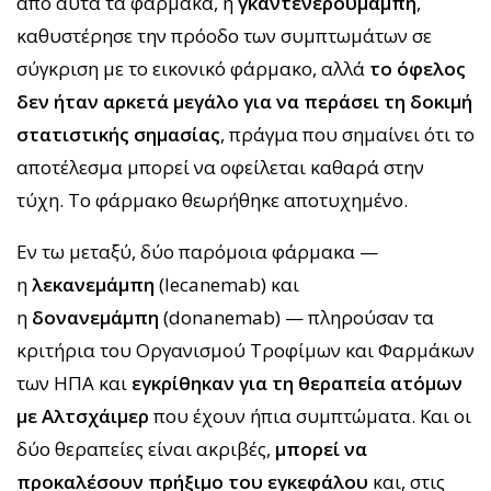
από αυτά τα φάρμακα, η
γκαντενερουμάμπη
,
καθυστέρησε την πρόοδο των συμπτωμάτων σε
σύγκριση με το εικονικό φάρμακο, αλλά
το όφελος
δεν ήταν αρκετά μεγάλο για να περάσει τη δοκιμή
στατιστικής σημασίας
, πράγμα που σημαίνει ότι το
αποτέλεσμα μπορεί να οφείλεται καθαρά στην
τύχη. Το φάρμακο θεωρήθηκε αποτυχημένο.
Εν τω μεταξύ, δύο παρόμοια φάρμακα —
η
λεκανεμάμπη
(lecanemab) και
η
δονανεμάμπη
(donanemab) — πληρούσαν τα
κριτήρια του Οργανισμού Τροφίμων και Φαρμάκων
των ΗΠΑ και
εγκρίθηκαν για τη θεραπεία ατόμων
με Αλτσχάιμερ
που έχουν ήπια συμπτώματα. Και οι
δύο θεραπείες είναι ακριβές,
μπορεί να
προκαλέσουν πρήξιμο του εγκεφάλου
και, στις