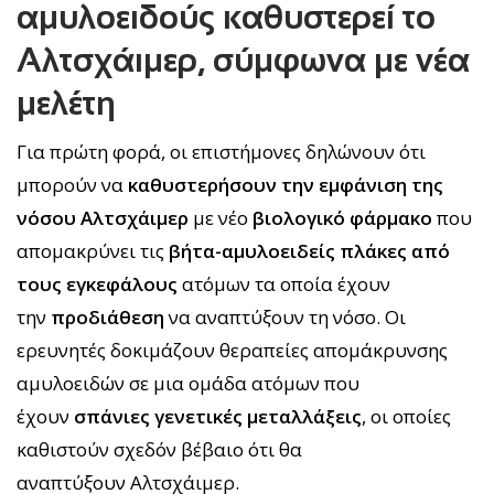
αμυλοειδούς καθυστερεί το
Αλτσχάιμερ, σύμφωνα με νέα
μελέτη
Για πρώτη φορά, οι επιστήμονες δηλώνουν ότι
μπορούν να
καθυστερήσουν την εμφάνιση της
νόσου Αλτσχάιμερ
με νέο
βιολογικό φάρμακο
που
απομακρύνει τις
βήτα-αμυλοειδείς πλάκες από
τους εγκεφάλους
ατόμων τα οποία έχουν
την
προδιάθεση
να αναπτύξουν τη νόσο. Οι
ερευνητές δοκιμάζουν θεραπείες απομάκρυνσης
αμυλοειδών σε μια ομάδα ατόμων που
έχουν
σπάνιες γενετικές μεταλλάξεις
, οι οποίες
καθιστούν σχεδόν βέβαιο ότι θα
αναπτύξουν Αλτσχάιμερ.