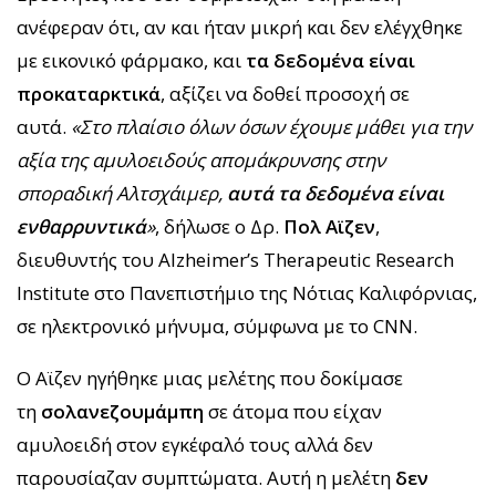
ανέφεραν ότι, αν και ήταν μικρή και δεν ελέγχθηκε
με εικονικό φάρμακο, και
τα δεδομένα είναι
προκαταρκτικά
, αξίζει να δοθεί προσοχή σε
αυτά.
«Στο πλαίσιο όλων όσων έχουμε μάθει για την
αξία της αμυλοειδούς απομάκρυνσης στην
σποραδική Αλτσχάιμερ,
αυτά τα δεδομένα είναι
ενθαρρυντικά
»
, δήλωσε ο Δρ.
Πολ Αϊζεν
,
διευθυντής του Alzheimer’s Therapeutic Research
Institute στο Πανεπιστήμιο της Νότιας Καλιφόρνιας,
σε ηλεκτρονικό μήνυμα, σύμφωνα με το CNN.
Ο Αϊζεν ηγήθηκε μιας μελέτης που δοκίμασε
τη
σολανεζουμάμπη
σε άτομα που είχαν
αμυλοειδή στον εγκέφαλό τους αλλά δεν
παρουσίαζαν συμπτώματα. Αυτή η μελέτη
δεν