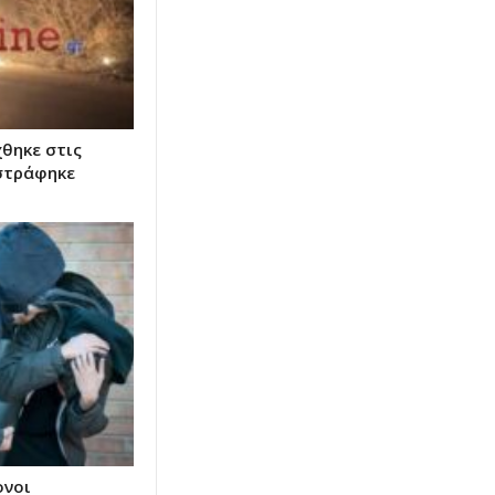
χθηκε στις
αστράφηκε
ονοι