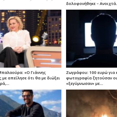
δολοφονήθηκε – Ανοιχτά
Μπαλαούρα: «Ο Γιάννης
Ζωγράφου: 100 ευρώ για 
 με απείλησε ότι θα με διώξει
φωτογραφία ζητούσαν οι
ιρά,…
«ξεγύμνωσαν» με…