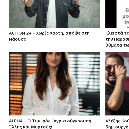
ACTION 24 – Χωρίς Χάρτη, απόψε στη
Κλειστά τα
Νάουσα!
την Παρασ
θύματα τ
ALPHA – Ο Τιμωρός: ‘Αγρια σύγκρουση
Αλέξης Κο
Έλλης και Μυρτούς!
δημιουργή