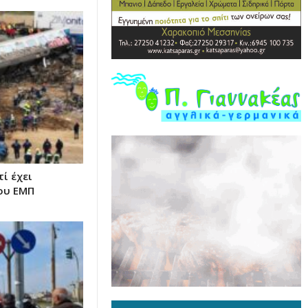
ί έχει
ου ΕΜΠ