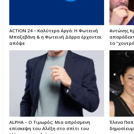
ACTION 24 – Καλύτερα Αργά: Η Φωτεινή
Αντώνης Κ
Μπαξεβάνη & η Φωτεινή Δάρρα έρχονται
απαράδεκτ
απόψε
το “χοντρ
ALPHA – Ο Τιμωρός: Μια απρόσμενη
Έλενα Παπ
επίσκεψη του Αλέξη στο σπίτι του
δημοσίευμα