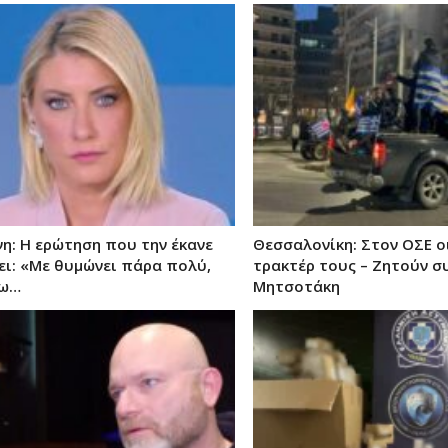
η: Η ερώτηση που την έκανε
Θεσσαλονίκη: Στον ΟΣΕ οι
ει: «Με θυμώνει πάρα πολύ,
τρακτέρ τους – Ζητούν σ
λω…
Μητσοτάκη