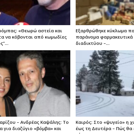
ρόμπας: «Θεωρώ αστεία και
Εξαρθρώθηκε κύκλωμα πο
α να κόβονται από κωμωδίες
παράνομα φαρμακευτικά
ός”…
διαδικτύου –…
αρίζου – Ανδρέας Καψάλης: Το
Καιρός: Στο «ψυγείο» η 
 για διαζύγιο «βόμβα» και
έως τη Δευτέρα – Πώς θα 