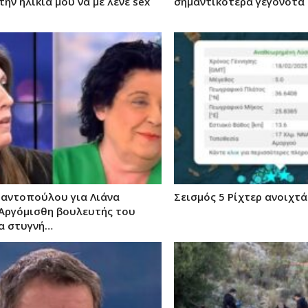
την ηλικία μου να με λένε sex
σημαντικότερα γεγονότα 
αντοπούλου για Λιάνα
Σεισμός 5 Ρίχτερ ανοιχτ
«Αργόμισθη βουλευτής του
ία στυγνή…