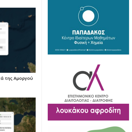
τά της Αμοργού