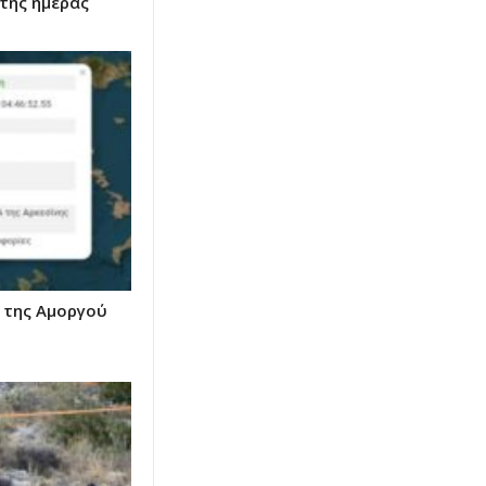
της ημέρας
ά της Αμοργού