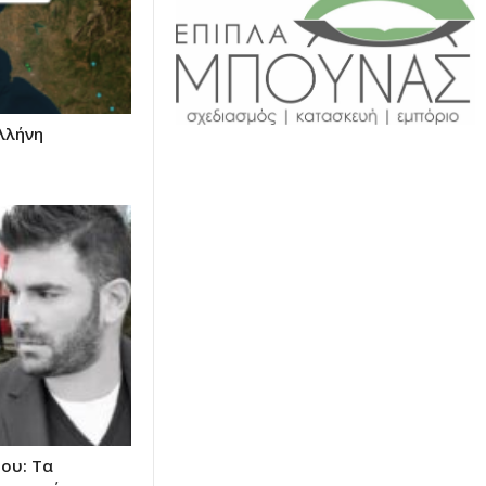
λλήνη
ου: Τα