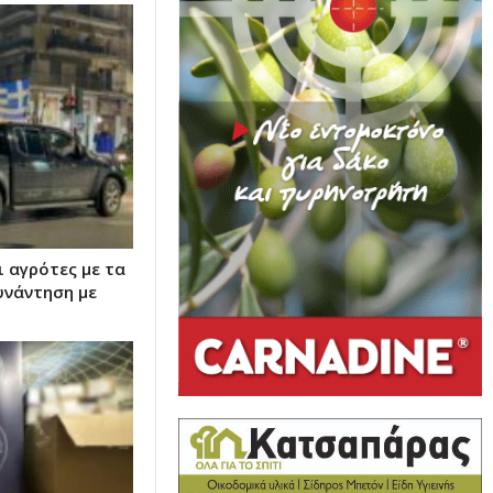
 αγρότες με τα
υνάντηση με