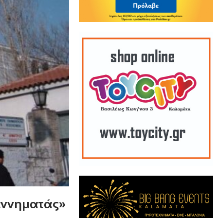
εννηματάς»