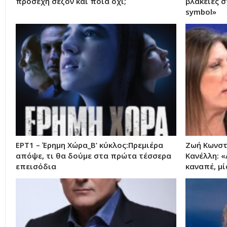
προσεχή σεζόν και ποια όχι;
βλακείες σ
symbol»
ΕΡΤ1 – Έρημη Χώρα_Β’ κύκλος:Πρεμιέρα
Ζωή Κωνστ
απόψε, τι θα δούμε στα πρώτα τέσσερα
Κανέλλη: 
επεισόδια
καναπέ, μ