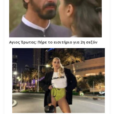
Αγιος Έρωτας: Πήρε το εισιτήριο για 2η σεζόν