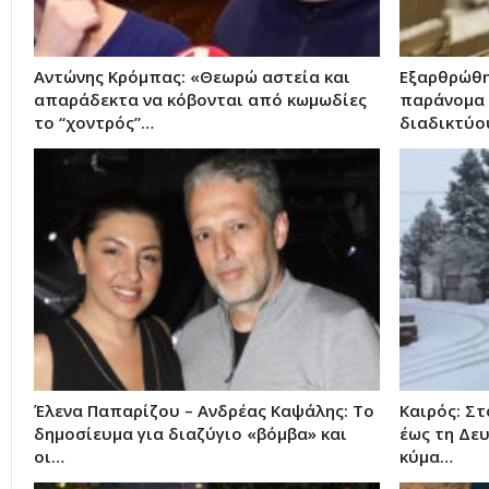
Αντώνης Κρόμπας: «Θεωρώ αστεία και
Εξαρθρώθη
απαράδεκτα να κόβονται από κωμωδίες
παράνομα 
το “χοντρός”…
διαδικτύο
Έλενα Παπαρίζου – Ανδρέας Καψάλης: Το
Καιρός: Σ
δημοσίευμα για διαζύγιο «βόμβα» και
έως τη Δευ
οι…
κύμα…