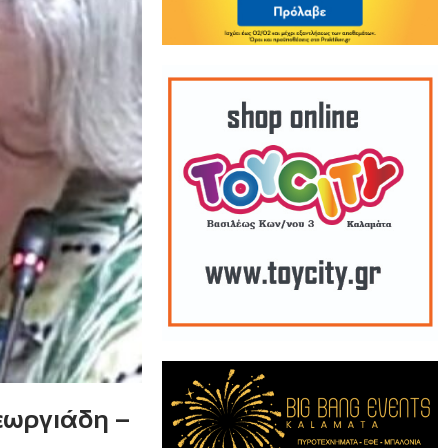
εωργιάδη –