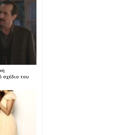
κη
ό σχέδιο του