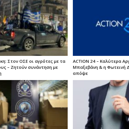
η: Στον ΟΣΕ οι αγρότες με τα
ACTION 24 – Καλύτερα Αρ
ους – Ζητούν συνάντηση με
Μπαξεβάνη & η Φωτεινή 
η
απόψε