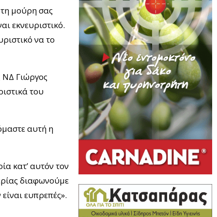
 τη μούρη σας
ναι εκνευριστικό.
υριστικό να το
ς ΝΔ Γιώργος
ριστικά του
όμαστε αυτή η
ία κατ’ αυτόν τον
θερίας διαφωνούμε
 είναι ευπρεπές».