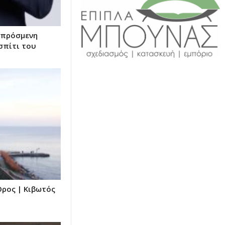
απρόσμενη
σπίτι του
 Όρος | Κιβωτός