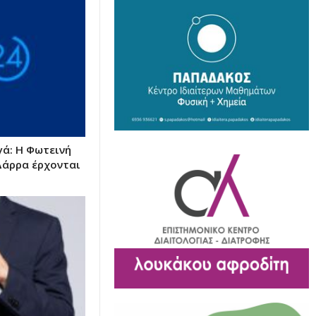
γά: Η Φωτεινή
Δάρρα έρχονται