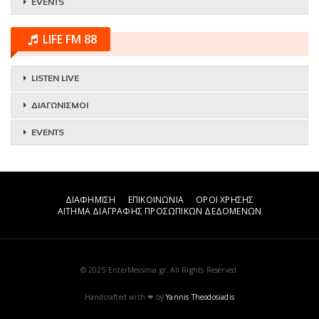
EVENTS
LIFE FM 88
LISTEN LIVE
ΔΙΑΓΩΝΙΣΜΟΙ
EVENTS
ΔΙΑΦΗΜΙΣΗ
ΕΠΙΚΟΙΝΩΝΙΑ
ΟΡΟΙ ΧΡΗΣΗΣ
ΑΙΤΗΜΑ ΔΙΑΓΡΑΦΗΣ ΠΡΟΣΩΠΙΚΩΝ ΔΕΔΟΜΕΝΩΝ
© 2025 EnterMessinia.gr. All Rights Reserved.
Handcrafted with ❤ by
Yannis Theodosiadis