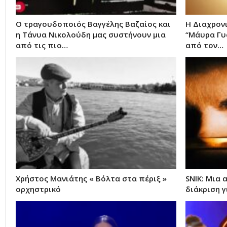
Ο τραγουδοποιός Βαγγέλης Βαζαίος και
Η Διαχρονι
η Τάνυα Νικολούδη μας συστήνουν μια
“Μάυρα Γυα
από τις πιο…
από τον…
Χρήστος Μανιάτης « Βόλτα στα πέριξ »
SNIK: Μια
ορχηστρικό
διάκριση γ