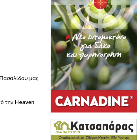
α Πασαλίδου μας
πό την
Heaven