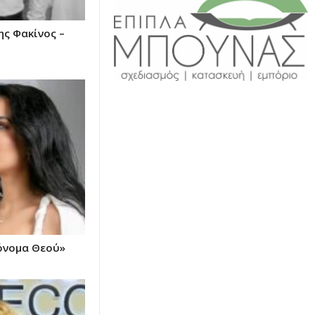
ης Φακίνος –
όνομα Θεού»