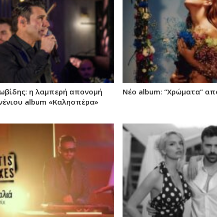
κωβίδης: η λαμπερή απονομή
Νέο album: “Χρώματα” από
νένιου album «Καλησπέρα»