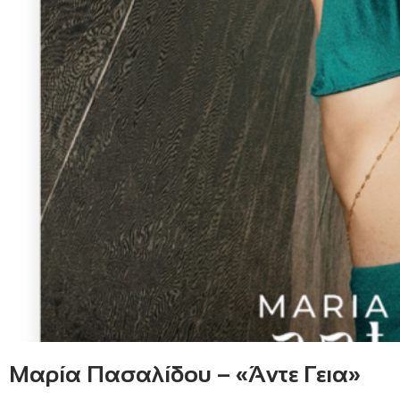
Μαρία Πασαλίδου – «Άντε Γεια»