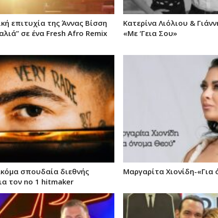
κή επιτυχία της Άννας Βίσση
Κατερίνα Λιόλιου & Γιάνν
λιά” σε ένα Fresh Afro Remix
«Με ‘Γεια Σου»
 ακόμα σπουδαία διεθνής
Μαργαρίτα Χιονίδη-«Για 
ια τον no 1 hitmaker