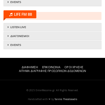
EVENTS
LIFE FM 88
LISTEN LIVE
ΔΙΑΓΩΝΙΣΜΟΙ
EVENTS
ΔΙΑΦΗΜΙΣΗ
ΕΠΙΚΟΙΝΩΝΙΑ
ΟΡΟΙ ΧΡΗΣΗΣ
ΑΙΤΗΜΑ ΔΙΑΓΡΑΦΗΣ ΠΡΟΣΩΠΙΚΩΝ ΔΕΔΟΜΕΝΩΝ
© 2025 EnterMessinia.gr. All Rights Reserved.
Handcrafted with ❤ by
Yannis Theodosiadis