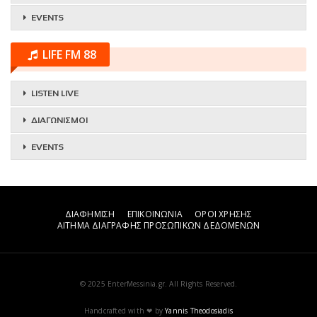
EVENTS
LIFE FM 88
LISTEN LIVE
ΔΙΑΓΩΝΙΣΜΟΙ
EVENTS
ΔΙΑΦΗΜΙΣΗ
ΕΠΙΚΟΙΝΩΝΙΑ
ΟΡΟΙ ΧΡΗΣΗΣ
ΑΙΤΗΜΑ ΔΙΑΓΡΑΦΗΣ ΠΡΟΣΩΠΙΚΩΝ ΔΕΔΟΜΕΝΩΝ
© 2025 EnterMessinia.gr. All Rights Reserved.
Handcrafted with ❤ by
Yannis Theodosiadis