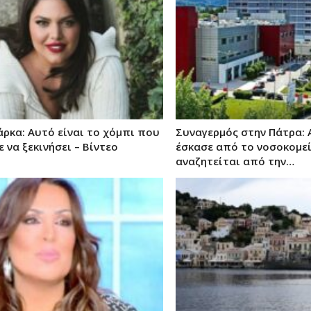
ρκα: Αυτό είναι το χόμπι που
Συναγερμός στην Πάτρα: 
να ξεκινήσει – Βίντεο
έσκασε από το νοσοκομεί
αναζητείται από την…