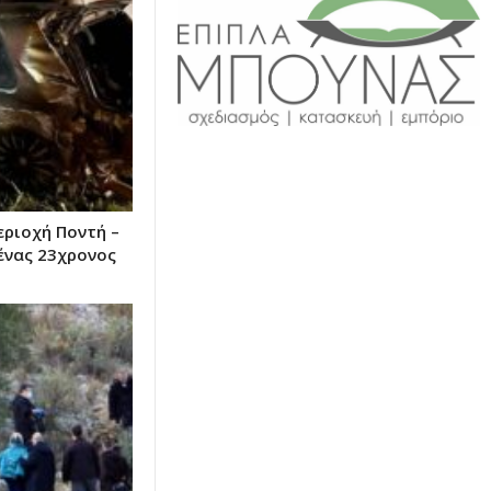
εριοχή Ποντή –
ένας 23χρονος