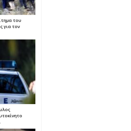
ίτημα του
ς για τον
ουλος
αυτοκίνητο
…