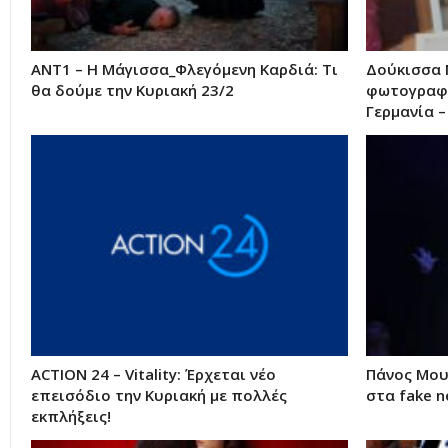
ANT1 – Η Μάγισσα_Φλεγόμενη Καρδιά: Τι
Δούκισσα Ν
θα δούμε την Κυριακή 23/2
φωτογραφί
Γερμανία –
ACTION 24 – Vitality: Έρχεται νέο
Πάνος Μου
επεισόδιο την Κυριακή με πολλές
στα fake n
εκπλήξεις!