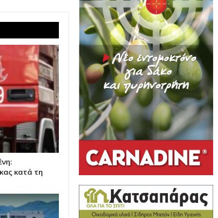
νη:
κας κατά τη