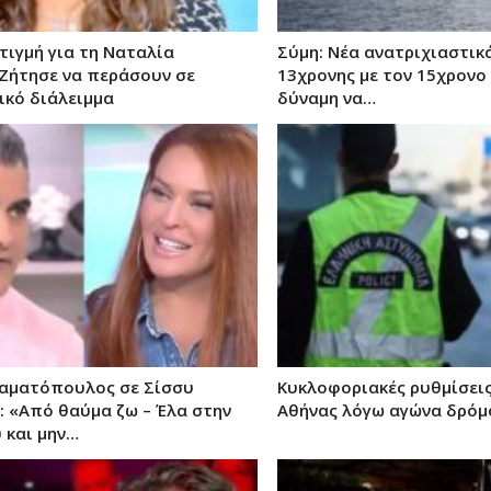
τιγμή για τη Ναταλία
Σύμη: Nέα ανατριχιαστικ
 Ζήτησε να περάσουν σε
13χρονης με τον 15χρονο
ικό διάλειμμα
δύναμη να…
αματόπουλος σε Σίσσυ
Κυκλοφοριακές ρυθμίσεις
: «Από θαύμα ζω – Έλα στην
Αθήνας λόγω αγώνα δρόμ
 και μην…