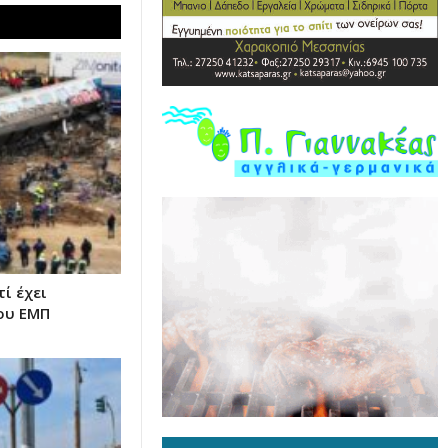
ί έχει
ου ΕΜΠ