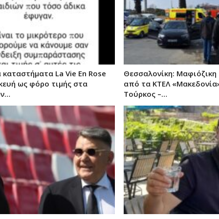
 καταστήματα La Vie Εn Rose
Θεσσαλονίκη: Μαφιόζικη 
κευή ως φόρο τιμής στα
από τα ΚΤΕΛ «Μακεδονία»
ων…
Τούρκος –…