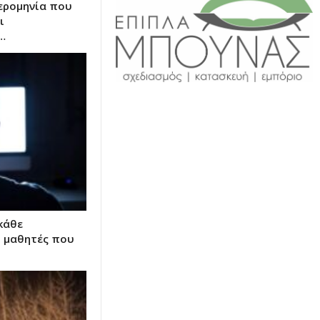
ερομηνία που
ι
…
κάθε
 μαθητές που