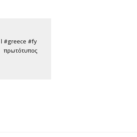
l #greece #fy
♬ πρωτότυπος