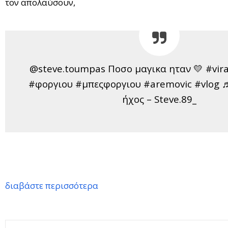
τον απολαύσουν,
@steve.toumpas Ποσο μαγικα ηταν 💛 #vira
#φοργιου #μπεςφοργιου #aremovic #vlog 
ήχος – Steve.89_
διαβάστε περισσότερα