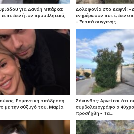
υριάδου για Δανάη Μπάρκα:
Δολοφονία στο Δαφνί: «Δ
 είπε δεν ήταν προσβλητικό,
ενημέρωσαν ποτέ, δεν υ
– Ξεσπά συγγενής…
ούκας: Ρομαντική απόδραση
Ζάκυνθος: Αρνείται ότι 
ο με την σύζυγό του, Μαρία
συμβολαιογράφο ο 40χρ
προσήχθη – Τα…