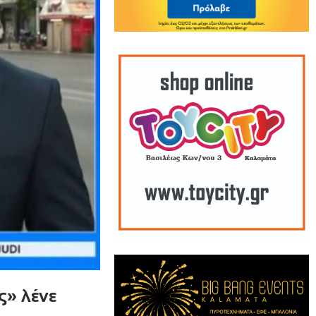
ς» λένε