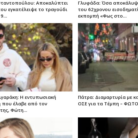
σταντοπούλου: Αποκαλύπτει
Γλυφάδα: Όσα αποκάλυψ
που εγκατέλειψε το τραγούδι
του 62χρονου εισοδηματ
19…
εκπομπή «Φως στο…
λγαράκη: Η εντυπωσιακή
Πάτρα: Διαμαρτυρία με κ
 που έλαβε από τον
ΟΣΕ για τα Τέμπη – ΦΩΤΟ
της, Φώτη…