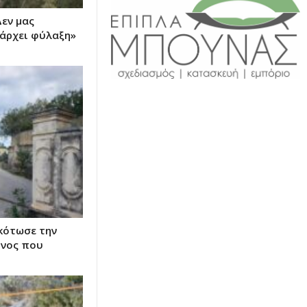
εν μας
πάρχει φύλαξη»
σκότωσε την
ονος που