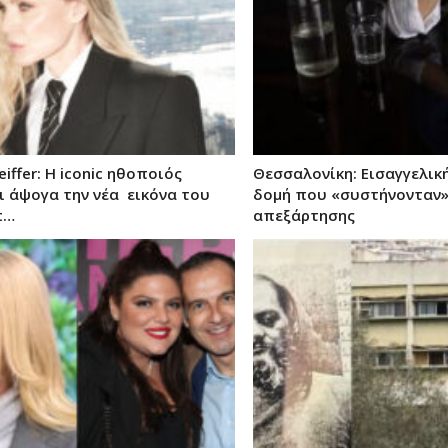
eiffer: Η iconic ηθοποιός
Θεσσαλονίκη: Εισαγγελική
ι άψογα την νέα εικόνα του
δομή που «συστήνονταν»
t…
απεξάρτησης