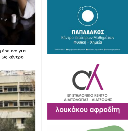
 έρευνα για
 ως κέντρο