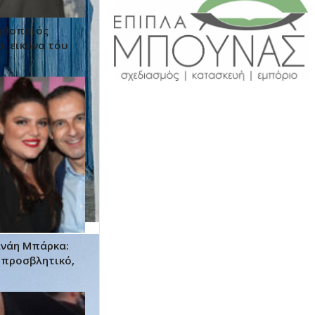
c ηθοποιός
α εικόνα του
ανάη Μπάρκα:
 προσβλητικό,