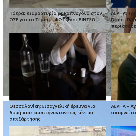
Πάτρα: Διαμαρτυρία με καπνογόνα στον
ALPHA: Τρ
ΟΣΕ για τα Τέμπη – ΦΩΤΟ και ΒΙΝΤΕΟ
Drop – Ποι
περισσότε
Θεσσαλονίκη: Εισαγγελική έρευνα για
ALPHA – Ά
δομή που «συστήνονταν» ως κέντρο
απαρνείται
απεξάρτησης