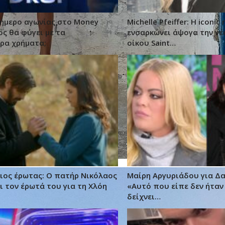
ιήμερο αγωνίας στο Money
Michelle Pfeiffer: Η iconi
ος θα φύγει με τα
ενσαρκώνει άψογα την νέ
ρα χρήματα;
oίκου Saint…
γιος έρωτας: Ο πατήρ Νικόλαος
Μαίρη Αργυριάδου για Δ
 τον έρωτά του για τη Χλόη
«Αυτό που είπε δεν ήταν
δείχνει…