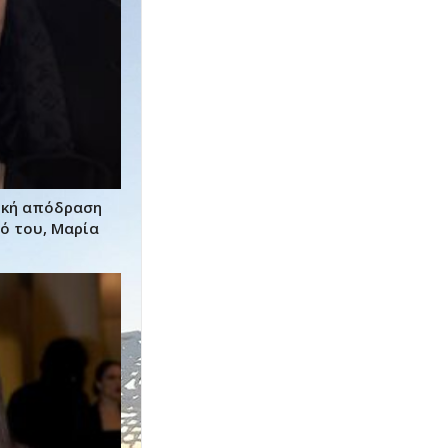
ική απόδραση
γό του, Μαρία