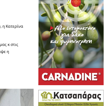
, η Κατερίνα
μας κ στις
αψε η