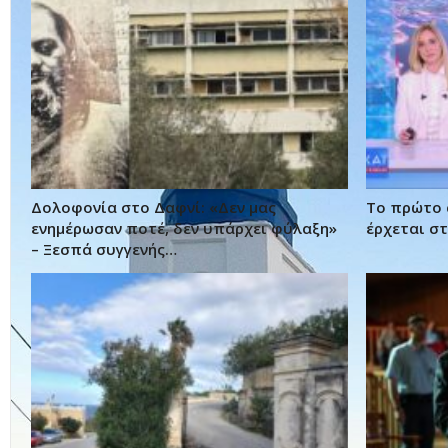
Δολοφονία στο Δαφνί: «Δεν μας
Το πρώτο 
ενημέρωσαν ποτέ, δεν υπάρχει φύλαξη»
έρχεται στ
– Ξεσπά συγγενής…