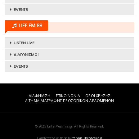
EVENTS
LIFE FM 88
LISTEN LIVE
ΔΙΑΓΩΝΙΣΜΟΙ
EVENTS
ΔΙΑΦΗΜΙΣΗ
ΕΠΙΚΟΙΝΩΝΙΑ
ΟΡΟΙ ΧΡΗΣΗΣ
ΑΙΤΗΜΑ ΔΙΑΓΡΑΦΗΣ ΠΡΟΣΩΠΙΚΩΝ ΔΕΔΟΜΕΝΩΝ
© 2025 EnterMessinia.gr. All Rights Reserved.
Handcrafted with ❤ by
Yannis Theodosiadis