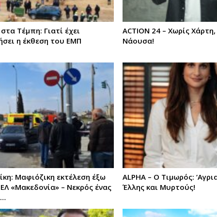
στα Τέμπη: Γιατί έχει
ACTION 24 – Χωρίς Χάρτη
σει η έκθεση του ΕΜΠ
Νάουσα!
κη: Μαφιόζικη εκτέλεση έξω
ALPHA – Ο Τιμωρός: ‘Αγρ
ΕΛ «Μακεδονία» – Νεκρός ένας
Έλλης και Μυρτούς!
–…