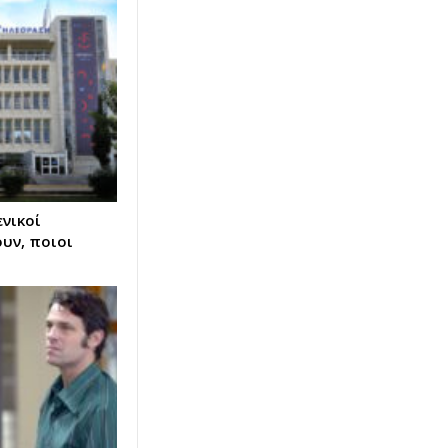
ενικοί
υν, ποιοι