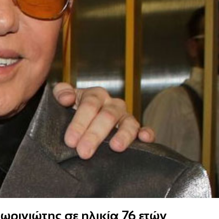
ωρινιώτης σε ηλικία 76 ετών