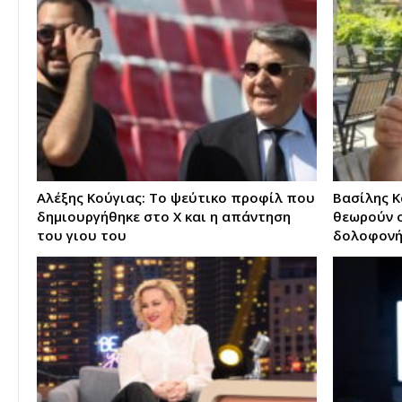
Αλέξης Κούγιας: Το ψεύτικο προφίλ που
Βασίλης Κ
δημιουργήθηκε στο X και η απάντηση
θεωρούν ο
του γιου του
δολοφονή