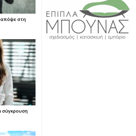
, απόψε στη
ια σύγκρουση