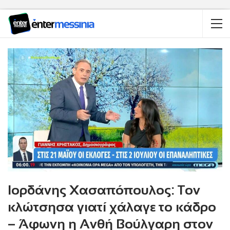
Ιορδάνης Χασαπόπουλος: Τον
κλώτσησα γιατί χάλαγε το κάδρο
– Άφωνη η Ανθή Βούλγαρη στον