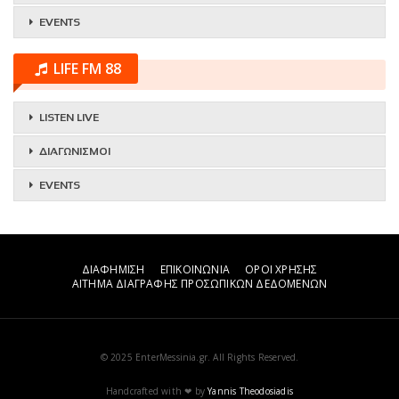
EVENTS
LIFE FM 88
LISTEN LIVE
ΔΙΑΓΩΝΙΣΜΟΙ
EVENTS
ΔΙΑΦΗΜΙΣΗ
ΕΠΙΚΟΙΝΩΝΙΑ
ΟΡΟΙ ΧΡΗΣΗΣ
ΑΙΤΗΜΑ ΔΙΑΓΡΑΦΗΣ ΠΡΟΣΩΠΙΚΩΝ ΔΕΔΟΜΕΝΩΝ
© 2025 EnterMessinia.gr. All Rights Reserved.
Handcrafted with ❤ by
Yannis Theodosiadis