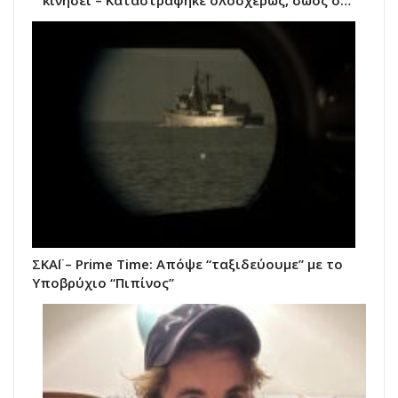
κινήσει – Καταστράφηκε ολοσχερώς, σώος ο…
ΣΚΑΪ – Prime Time: Απόψε “ταξιδεύουμε” με το
Υποβρύχιο “Πιπίνος”