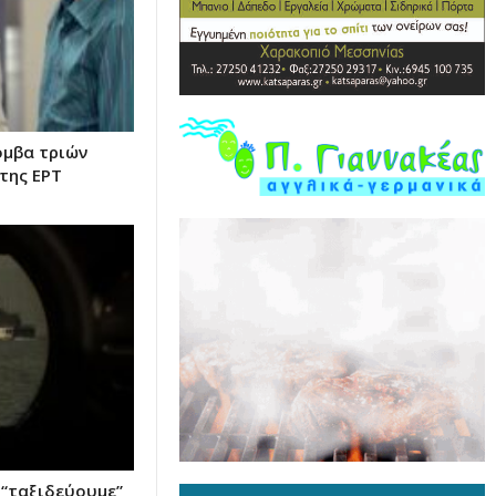
όμβα τριών
της ΕΡΤ
 “ταξιδεύουμε”