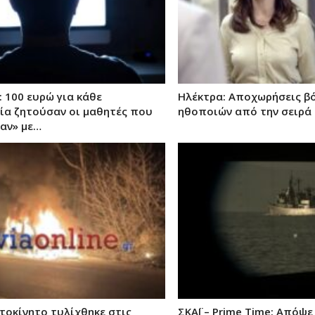
 100 ευρώ για κάθε
Ηλέκτρα: Αποχωρήσεις β
α ζητούσαν οι μαθητές που
ηθοποιών από την σειρά 
αν» με…
τοκίνητο τυλίχθηκε στις
ΣΚΑΪ – Prime Time: Απόψε