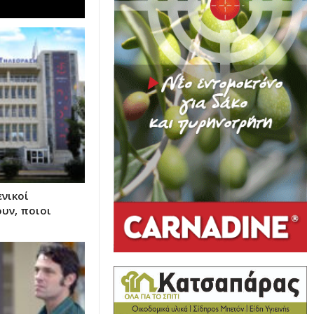
ενικοί
υν, ποιοι