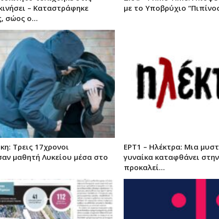
κινήσει – Καταστράφηκε
με το Υποβρύχιο “Πιπίνο
, σώος ο…
κη: Τρεις 17χρονοι
ΕΡΤ1 – Ηλέκτρα: Μια μυσ
αν μαθητή Λυκείου μέσα στο
γυναίκα καταφθάνει στην
προκαλεί…