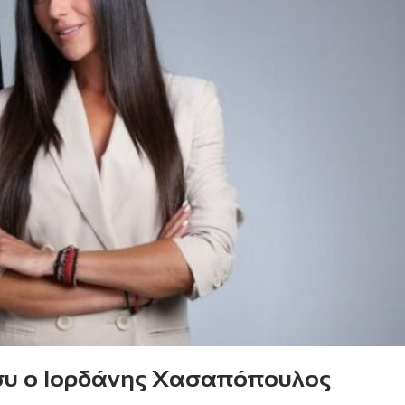
μισυ ο Ιορδάνης Χασαπόπουλος