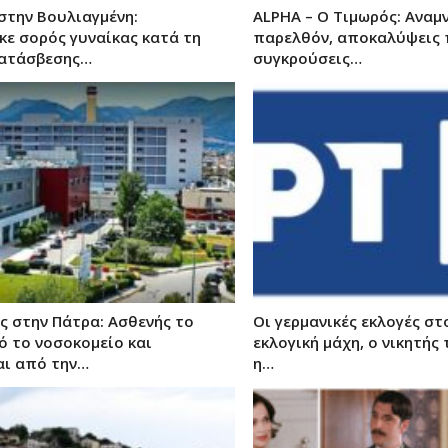
στην Βουλιαγμένη:
ALPHA – Ο Τιμωρός: Αναμ
κε σορός γυναίκας κατά τη
παρελθόν, αποκαλύψεις 
κατάσβεσης…
συγκρούσεις…
ς στην Πάτρα: Ασθενής το
Οι γερμανικές εκλογές στ
ό το νοσοκομείο και
εκλογική μάχη, ο νικητής 
αι από την…
η…