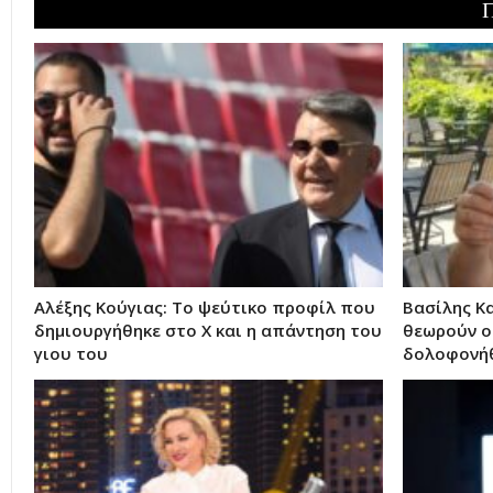
Αλέξης Κούγιας: Το ψεύτικο προφίλ που
Βασίλης Κ
δημιουργήθηκε στο X και η απάντηση του
θεωρούν οι
γιου του
δολοφονήθ