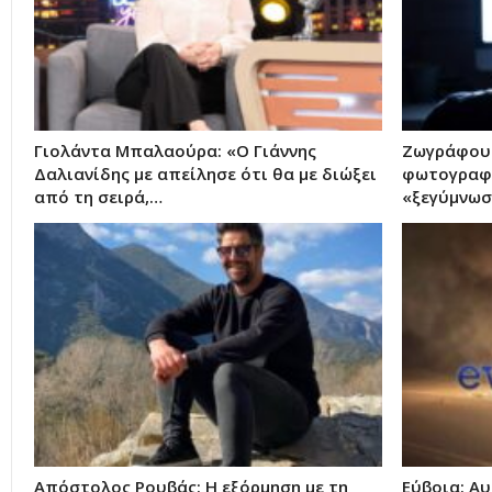
Γιολάντα Μπαλαούρα: «Ο Γιάννης
Ζωγράφου:
Δαλιανίδης με απείλησε ότι θα με διώξει
φωτογραφί
από τη σειρά,…
«ξεγύμνωσ
Απόστολος Ρουβάς: Η εξόρμηση με τη
Εύβοια: Αυ