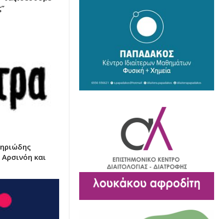
ς”
τηριώδης
 Αρσινόη και