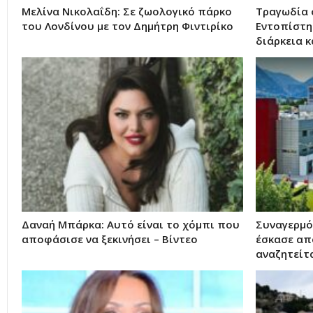
Μελίνα Νικολαΐδη: Σε ζωολογικό πάρκο
Τραγωδία 
του Λονδίνου με τον Δημήτρη Φιντιρίκο
Εντοπίστη
διάρκεια 
Δαναή Μπάρκα: Αυτό είναι το χόμπι που
Συναγερμό
αποφάσισε να ξεκινήσει – Βίντεο
έσκασε απ
αναζητείτ