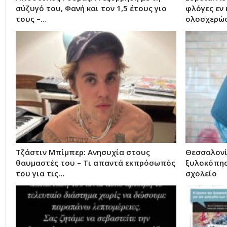
σύζυγό του, Φανή και τον 1,5 έτους γιο
φλόγες εν 
τους –…
ολοσχερώς
Τζάστιν Μπίμπερ: Ανησυχία στους
Θεσσαλονί
θαυμαστές του – Τι απαντά εκπρόσωπός
ξυλοκόπησ
του για τις…
σχολείο