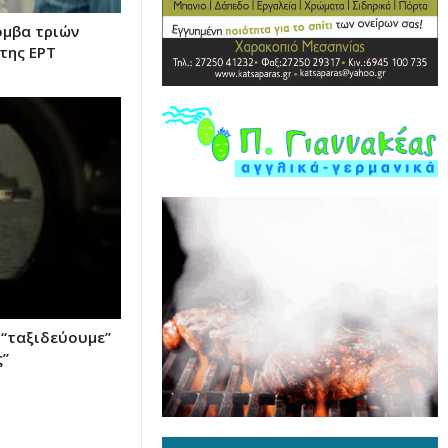
όμβα τριών
της ΕΡΤ
 “ταξιδεύουμε”
ς”