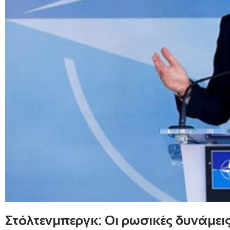
Στόλτενμπεργκ: Οι ρωσικές δυνάμε