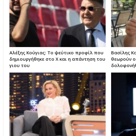
Αλέξης Κούγιας: Το ψεύτικο προφίλ που
Βασίλης Κ
δημιουργήθηκε στο X και η απάντηση του
θεωρούν οι
γιου του
δολοφονήθ