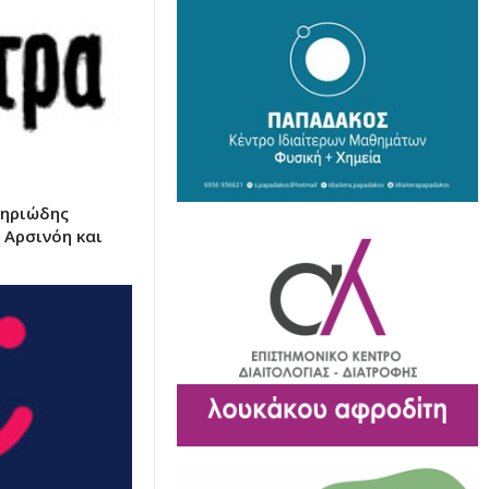
τηριώδης
 Αρσινόη και