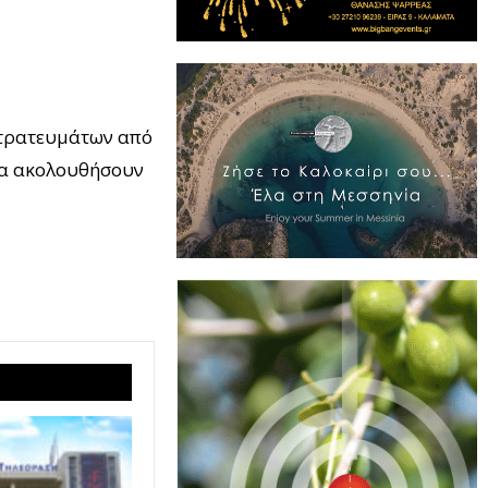
στρατευμάτων από
 να ακολουθήσουν