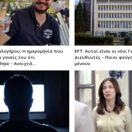
αλογήρου: Η ημερομηνία που
ΕΡΤ: Αυτοί είναι οι νέοι Γ
 γονείς του ότι
Διευθυντές – Ποιοι φεύγο
ηκε – Ανοιχτά…
μένουν