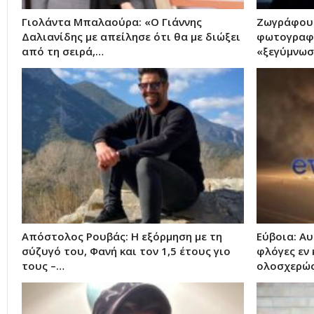
Γιολάντα Μπαλαούρα: «Ο Γιάννης
Ζωγράφου:
Δαλιανίδης με απείλησε ότι θα με διώξει
φωτογραφί
από τη σειρά,…
«ξεγύμνωσ
Απόστολος Ρουβάς: Η εξόρμηση με τη
Εύβοια: Αυ
σύζυγό του, Φανή και τον 1,5 έτους γιο
φλόγες εν 
τους –…
ολοσχερώς