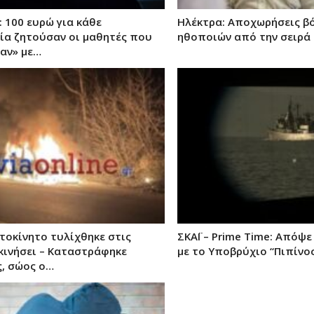
 100 ευρώ για κάθε
Ηλέκτρα: Αποχωρήσεις β
α ζητούσαν οι μαθητές που
ηθοποιών από την σειρά 
αν» με…
τοκίνητο τυλίχθηκε στις
ΣΚΑΪ – Prime Time: Απόψε
κινήσει – Καταστράφηκε
με το Υποβρύχιο “Πιπίνο
, σώος ο…