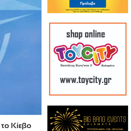
το Κίεβο