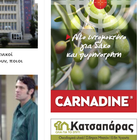
ενικοί
υν, ποιοι