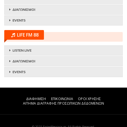
ΔΙΑΓΩΝΙΣΜΟΙ
EVENTS
LIFE FM 88
LISTEN LIVE
ΔΙΑΓΩΝΙΣΜΟΙ
EVENTS
ΔΙΑΦΗΜΙΣΗ
ΕΠΙΚΟΙΝΩΝΙΑ
ΟΡΟΙ ΧΡΗΣΗΣ
ΑΙΤΗΜΑ ΔΙΑΓΡΑΦΗΣ ΠΡΟΣΩΠΙΚΩΝ ΔΕΔΟΜΕΝΩΝ
© 2025 EnterMessinia.gr. All Rights Reserved.