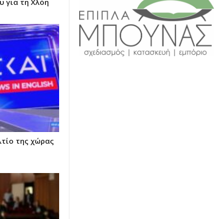
υ για τη Χλόη
τίο της χώρας