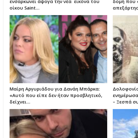
ενσαρκώνει άψογα την νέα εικόνα του
δομή που 
oίκου Saint…
απεξάρτη
Μαίρη Αργυριάδου για Δανάη Μπάρκα:
Δολοφονία
«Αυτό που είπε δεν ήταν προσβλητικό,
ενημέρωσα
δείχνει…
– Ξεσπά σ