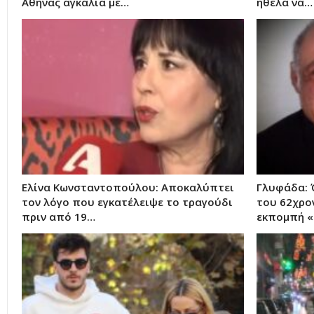
Αθήνας αγκαλιά με…
ήθελα να…
Ελίνα Κωνσταντοπούλου: Αποκαλύπτει
Γλυφάδα: 
τον λόγο που εγκατέλειψε το τραγούδι
του 62χρο
πριν από 19…
εκπομπή 