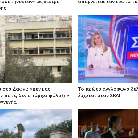
«συστήνονταν» ως κέντρο
απαρνείται τον έρωτά το
σης
 στο Δαφνί: «Δεν μας
Το πρώτο αγγλόφωνο δελ
ν ποτέ, δεν υπάρχει φύλαξη»
έρχεται στον ΣΚΑΪ
υγγενής…