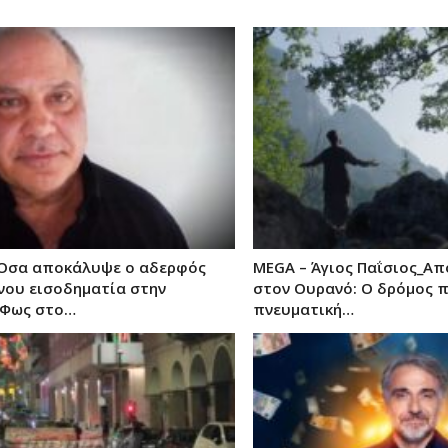
Όσα αποκάλυψε ο αδερφός
MEGA – Άγιος Παΐσιος_Α
νου εισοδηματία στην
στον Ουρανό: Ο δρόμος π
«Φως στο…
πνευματική…