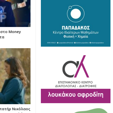
 στο Money
 τα
 πατήρ Νικόλαος