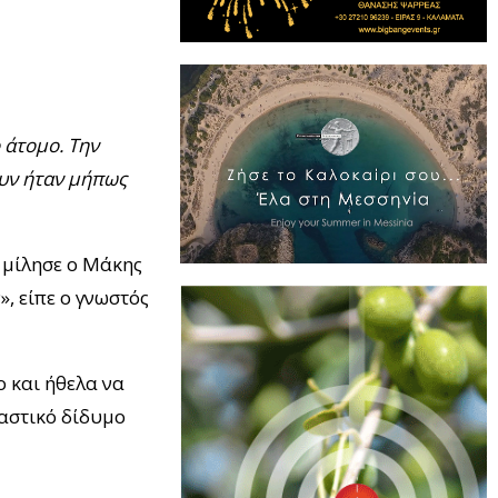
 άτομο. Την
ουν ήταν μήπως
η μίλησε ο Μάκης
, είπε ο γνωστός
o και ήθελα να
ιαστικό δίδυμο