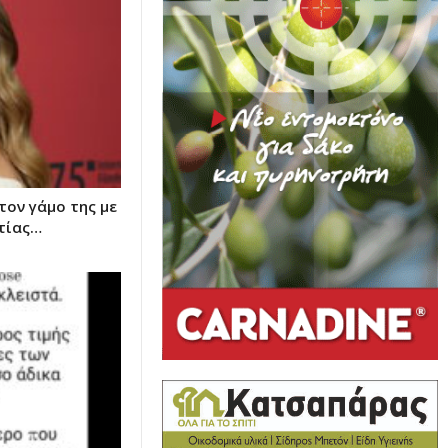
τον γάμο της με
ιτίας…