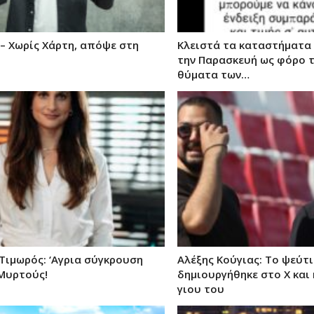
 – Χωρίς Χάρτη, απόψε στη
Κλειστά τα καταστήματα L
την Παρασκευή ως φόρο τ
θύματα των…
Τιμωρός: ‘Αγρια σύγκρουση
Αλέξης Κούγιας: Το ψεύτ
 Μυρτούς!
δημιουργήθηκε στο X και
γιου του