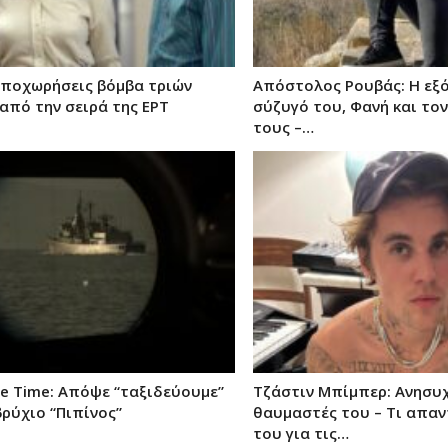
Αποχωρήσεις βόμβα τριών
Απόστολος Ρουβάς: Η εξό
από την σειρά της ΕΡΤ
σύζυγό του, Φανή και τον
τους –…
me Time: Απόψε “ταξιδεύουμε”
Τζάστιν Μπίμπερ: Ανησυ
ρύχιο “Πιπίνος”
θαυμαστές του – Τι απα
του για τις…