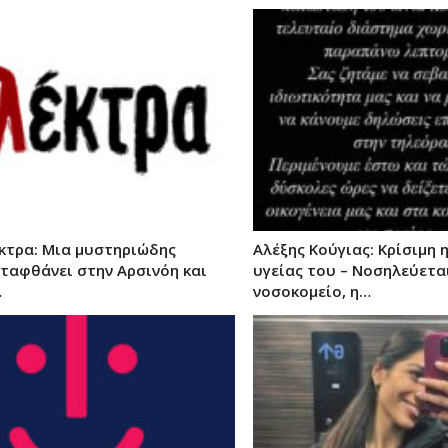
έκτρα: Μια μυστηριώδης
Αλέξης Κούγιας: Κρίσιμη 
αταφθάνει στην Αρσινόη και
υγείας του – Νοσηλεύετα
…
νοσοκομείο, η…