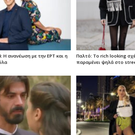
: Η ανανέωση με την ΕΡΤ και η
Παλτό: Το rich looking σ
ύλα
παραμένει ψηλά στο stree