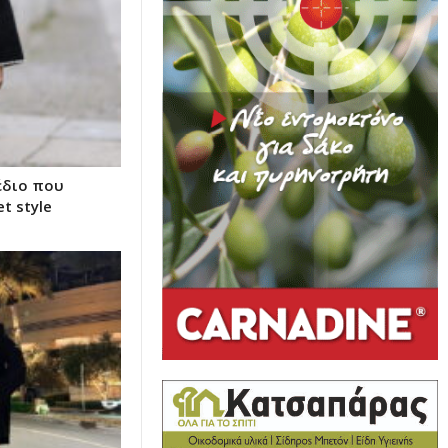
χέδιο που
t style