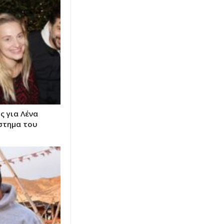
 για Λένα
στημα του