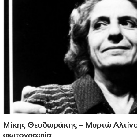
Μίκης Θεοδωράκης – Μυρτώ Αλτίνογ
φωτογραφία