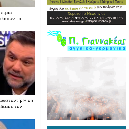
 είμαι
αρέσουν τα
ωνσταντή: Η on
ιδίασε τον