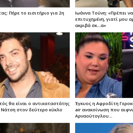
ας: Πήρε το εισιτήριο για 2η
Ιωάννα Τούνη: «Πρέπει να
επιτυχημένη, γιατί μου 
ακριβά σκ…α»
τός θα είναι ο αντικαταστάτης
Έγκυος η Αφροδίτη Γεροκ
 Νάτση στον δεύτερο κύκλο
air ανακοίνωση που αιφν
Αρναούτογλου…