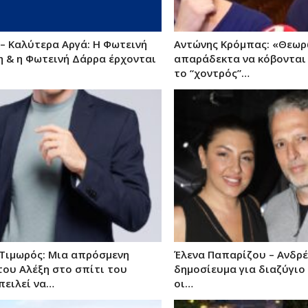
– Καλύτερα Αργά: Η Φωτεινή
Αντώνης Κρόμπας: «Θεωρ
 & η Φωτεινή Δάρρα έρχονται
απαράδεκτα να κόβονται
το “χοντρός”…
 Τιμωρός: Μια απρόσμενη
Έλενα Παπαρίζου – Ανδρέ
του Αλέξη στο σπίτι του
δημοσίευμα για διαζύγιο
πειλεί να…
οι…