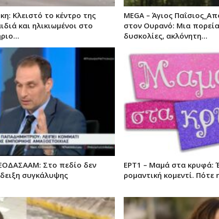
η: Κλειστό το κέντρο της
MEGA – Άγιος Παΐσιος_Α
ιδιά και ηλικιωμένοι στο
στον Ουρανό: Μια πορεία
ήριο…
δυσκολίες, ακλόνητη…
ΕΟΔΑΣΑΑΜ: Στο πεδίο δεν
ΕΡΤ1 – Μαμά στα κρυφά: Έ
νδειξη συγκάλυψης
ρομαντική κομεντί. Πότε 