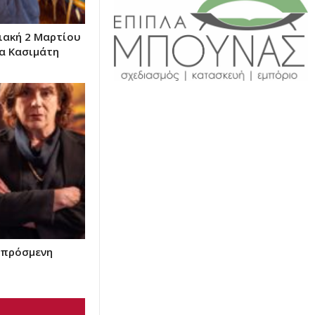
ριακή 2 Μαρτίου
α Κασιμάτη
απρόσμενη