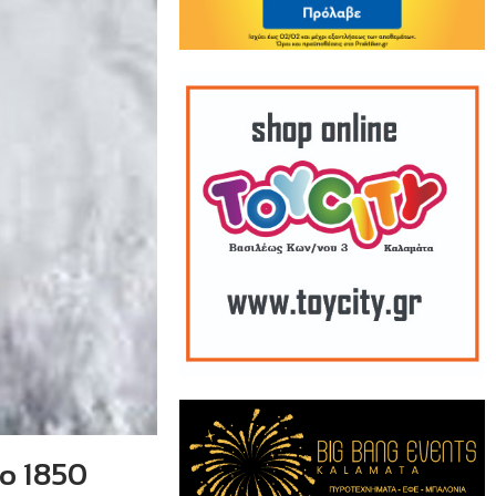
το 1850