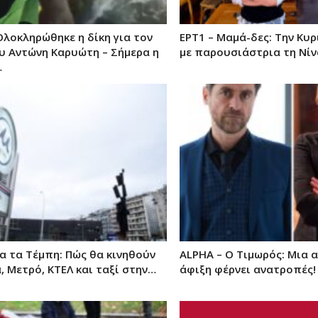
Ολοκληρώθηκε η δίκη για τον
ΕΡΤ1 – Μαμά-δες: Την Κυ
υ Αντώνη Καρυώτη – Σήμερα η
με παρουσιάστρια τη Νίν
…
α τα Τέμπη: Πώς θα κινηθούν
ALPHA – O Τιμωρός: Μια 
 Μετρό, ΚΤΕΛ και ταξί στην…
άφιξη φέρνει ανατροπές!