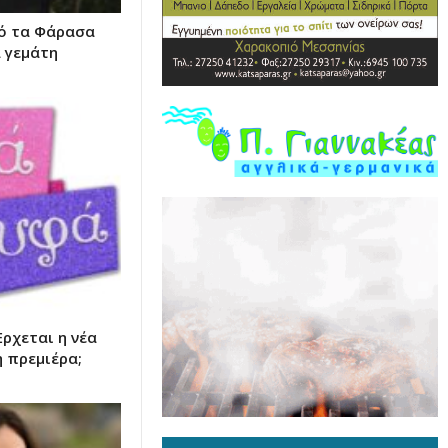
πό τα Φάρασα
 γεμάτη
ρχεται η νέα
η πρεμιέρα;