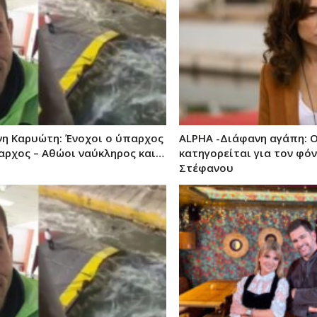
νη Καρυώτη: Ένοχοι ο ύπαρχος
ALPHA -Διάφανη αγάπη: 
ίαρχος – Αθώοι ναύκληρος και…
κατηγορείται για τον φό
Στέφανου