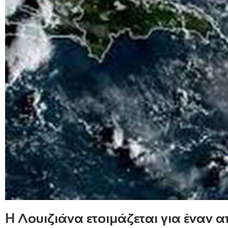
H Λουιζιάνα ετοιμάζεται για έναν 