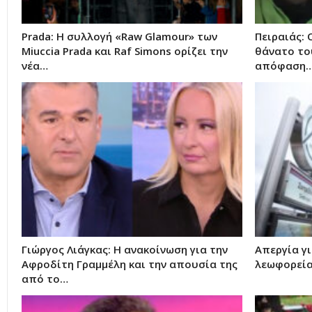
Prada: Η συλλογή «Raw Glamour» των
Πειραιάς: 
Miuccia Prada και Raf Simons ορίζει την
θάνατο το
νέα…
απόφαση
Γιώργος Λιάγκας: Η ανακοίνωση για την
Απεργία γι
Αφροδίτη Γραμμέλη και την απουσία της
λεωφορεία,
από το…