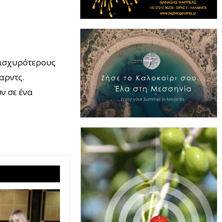
ς ισχυρότερους
αρντς.
ν σε ένα