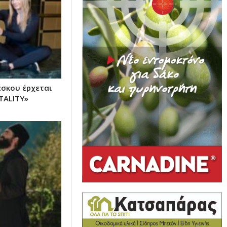
έσκου έρχεται
TALITY»