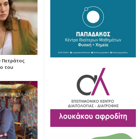
Ο Πετράτος
νο του