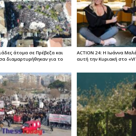
ιάδες άτομα σε Πρέβεζα και
ACTION 24: Η Ιωάννα Μαλ
σα διαμαρτυρήθηκαν για το
αυτή την Κυριακή στο «VI