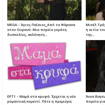
MEGA – Άγιος Παΐσιος_Από τα Φάρασα
Μισέλ Τρά
στον Ουρανό: Μια πορεία γεμάτη
η αιτία το
δυσκολίες, ακλόνητη…
της…
ΕΡΤ1 – Μαμά στα κρυφά: Έρχεται η νέα
Άννα Βαγεν
ρομαντική κομεντί. Πότε η πρεμιέρα;
πορεία για