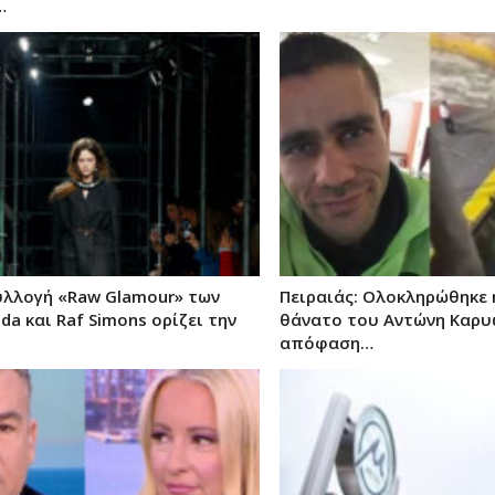
…
συλλογή «Raw Glamour» των
Πειραιάς: Ολοκληρώθηκε η
ada και Raf Simons ορίζει την
θάνατο του Αντώνη Καρυ
απόφαση…