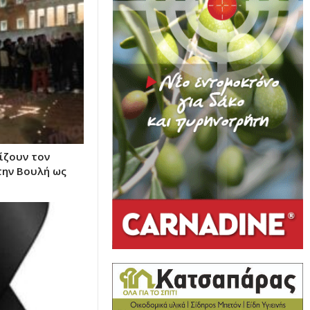
ίζουν τον
την Βουλή ως