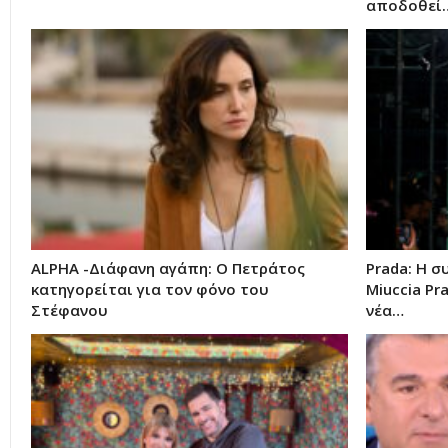
αποδοθεί
ALPHA -Διάφανη αγάπη: Ο Πετράτος
Prada: Η 
κατηγορείται για τον φόνο του
Miuccia Pr
Στέφανου
νέα…