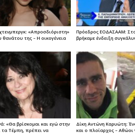
χτενμπεργκ: «Απροσδιόριστη»
Πρόεδρος ΕΟΔΑΣΑΑΜ: Στο
υ θανάτου της – Η οικογένεια
βρήκαμε ένδειξη συγκάλ
ά: «Θα βρίσκομαι και εγώ στην
Δίκη Αντώνη Καρυώτη: Έν
 τα Τέμπη, πρέπει να
και ο πλοίαρχος – Αθώοι