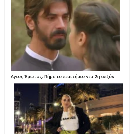
Αγιος Έρωτας: Πήρε το εισιτήριο για 2η σεζόν