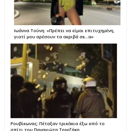
Ιωάννα Τούνη: «Πρέπει να είμαι επιτυχημένη,
γιατί μου αρέσουν τα ακριβά σκ…α»
Ρουβίκωνας: Πέταξαν τρικάκια έξω από το
σπίτι του Παναγιώτη Τερεζάκη