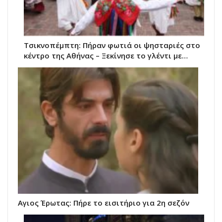
Τσικνοπέμπτη: Πήραν φωτιά οι ψησταριές στο
κέντρο της Αθήνας – Ξεκίνησε το γλέντι με…
Αγιος Έρωτας: Πήρε το εισιτήριο για 2η σεζόν