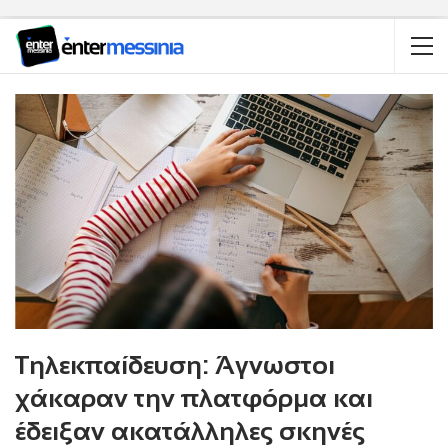
Τηλεκπαίδευση: Άγνωστοι
χάκαραν την πλατφόρμα και
έδειξαν ακατάλληλες σκηνές