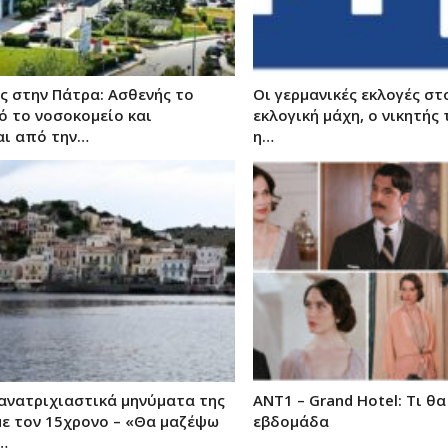
ς στην Πάτρα: Ασθενής το
Οι γερμανικές εκλογές στ
ό το νοσοκομείο και
εκλογική μάχη, ο νικητής 
αι από την…
η…
 ανατριχιαστικά μηνύματα της
ΑΝΤ1 – Grand Hotel: Τι θα
με τον 15χρονο – «Θα μαζέψω
εβδομάδα
…