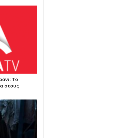
ράνι: Το
μα στους