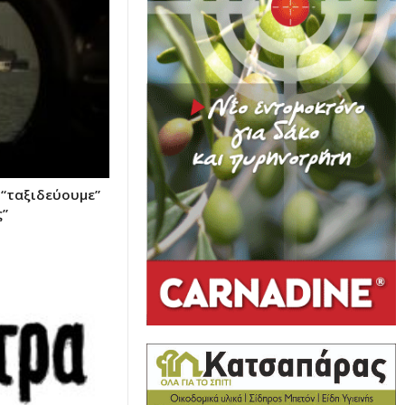
 “ταξιδεύουμε”
ς”