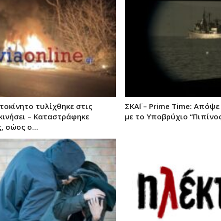
τοκίνητο τυλίχθηκε στις
ΣΚΑΪ – Prime Time: Απόψε
κινήσει – Καταστράφηκε
με το Υποβρύχιο “Πιπίνο
, σώος ο…