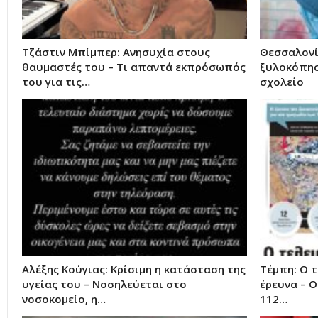
Τζάστιν Μπίμπερ: Ανησυχία στους
Θεσσαλονί
θαυμαστές του – Τι απαντά εκπρόσωπός
ξυλοκόπησ
του για τις…
σχολείο
Αλέξης Κούγιας: Κρίσιμη η κατάσταση της
Τέμπη: Ο 
υγείας του – Νοσηλεύεται στο
έρευνα – Ο
νοσοκομείο, η…
112…