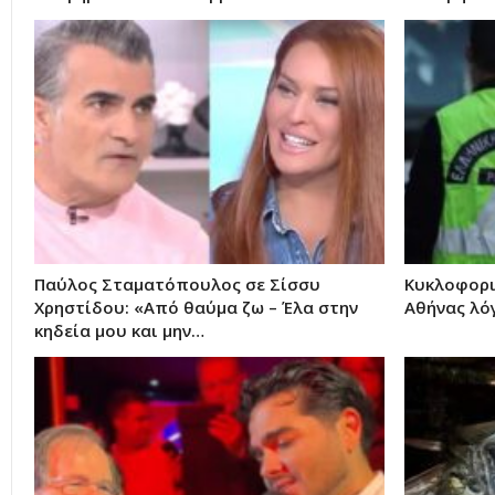
Παύλος Σταματόπουλος σε Σίσσυ
Κυκλοφορι
Χρηστίδου: «Από θαύμα ζω – Έλα στην
Αθήνας λό
κηδεία μου και μην…