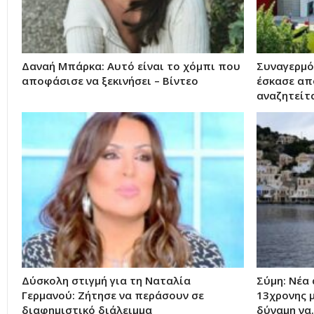
Δαναή Μπάρκα: Αυτό είναι το χόμπι που
Συναγερμό
αποφάσισε να ξεκινήσει – Βίντεο
έσκασε απ
αναζητείτ
Δύσκολη στιγμή για τη Ναταλία
Σύμη: Nέα
Γερμανού: Ζήτησε να περάσουν σε
13χρονης 
διαφημιστικό διάλειμμα
δύναμη να