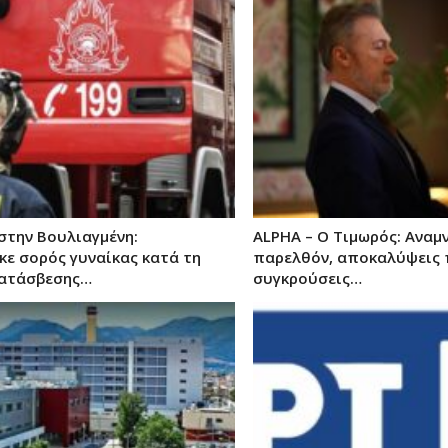
στην Βουλιαγμένη:
ALPHA – Ο Τιμωρός: Αναμ
κε σορός γυναίκας κατά τη
παρελθόν, αποκαλύψεις 
κατάσβεσης…
συγκρούσεις…