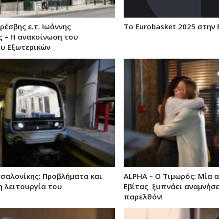
ρέσβης ε.τ. Ιωάννης
Το Eurobasket 2025 στην 
ς – Η ανακοίνωση του
υ Εξωτερικών
σαλονίκης: Προβλήματα και
ALPHA – Ο Τιμωρός: Μία 
η λειτουργία του
Εβίτας ξυπνάει αναμνήσε
παρελθόν!