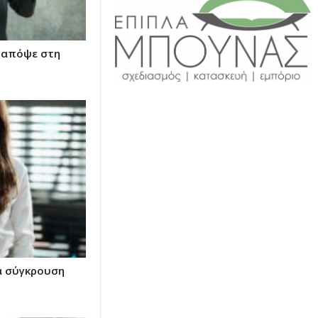
, απόψε στη
ια σύγκρουση