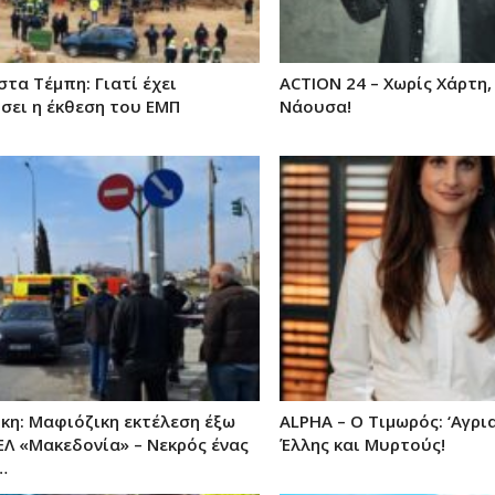
τα Τέμπη: Γιατί έχει
ACTION 24 – Χωρίς Χάρτη
σει η έκθεση του ΕΜΠ
Νάουσα!
κη: Μαφιόζικη εκτέλεση έξω
ALPHA – Ο Τιμωρός: ‘Αγρ
ΕΛ «Μακεδονία» – Νεκρός ένας
Έλλης και Μυρτούς!
…