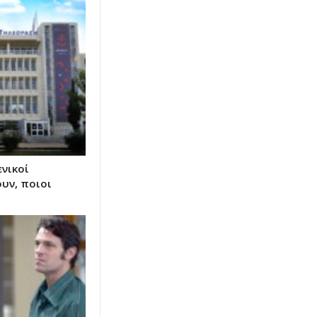
ενικοί
υν, ποιοι