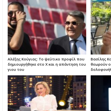
Αλέξης Κούγιας: Το ψεύτικο προφίλ που
Βασίλης Κ
δημιουργήθηκε στο X και η απάντηση του
θεωρούν οι
γιου του
δολοφονήθ