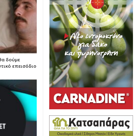
 θα δούμε
στικό επεισόδιο