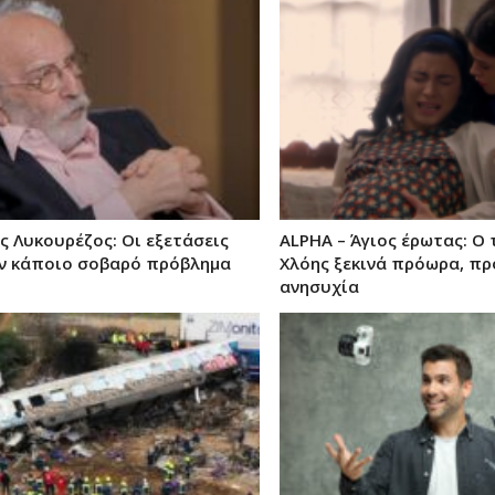
ς Λυκουρέζος: Οι εξετάσεις
ALPHA – Άγιος έρωτας: Ο 
αν κάποιο σοβαρό πρόβλημα
Χλόης ξεκινά πρόωρα, π
ανησυχία