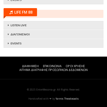
LIFE FM 88
LISTEN LIVE
ΔΙΑΓΩΝΙΣΜΟΙ
EVENTS
ΔΙΑΦΗΜΙΣΗ
ΕΠΙΚΟΙΝΩΝΙΑ
ΟΡΟΙ ΧΡΗΣΗΣ
ΑΙΤΗΜΑ ΔΙΑΓΡΑΦΗΣ ΠΡΟΣΩΠΙΚΩΝ ΔΕΔΟΜΕΝΩΝ
© 2025 EnterMessinia.gr. All Rights Reserved.
Handcrafted with ❤ by
Yannis Theodosiadis