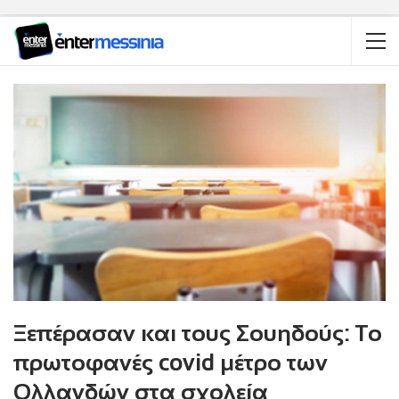
Ξεπέρασαν και τους Σουηδούς: Το
πρωτοφανές covid μέτρο των
Ολλανδών στα σχολεία