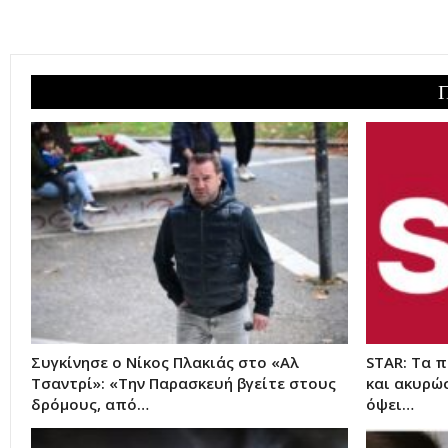
Συγκίνησε ο Νίκος Πλακιάς στο «Αλ
STAR: Τα 
Τσαντρί»: «Την Παρασκευή βγείτε στους
και ακυρώσ
δρόμους, από…
όψει…