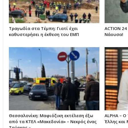
Τραγωδία στα Τέμπη: Γιατί έχει
ACTION 24
καθυστερήσει η έκθεση του ΕΜΠ
Νάουσα!
Θεσσαλονίκη: Μαφιόζικη εκτέλεση έξω
ALPHA – Ο 
από τα ΚΤΕΛ «Μακεδονία» – Νεκρός ένας
Έλλης και
Τούρκος –…