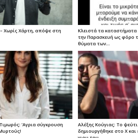
 – Χωρίς Χάρτη, απόψε στη
Κλειστά τα καταστήματα L
την Παρασκευή ως φόρο τ
θύματα των…
Τιμωρός: ‘Αγρια σύγκρουση
Αλέξης Κούγιας: Το ψεύτ
 Μυρτούς!
δημιουργήθηκε στο X και
γιου του