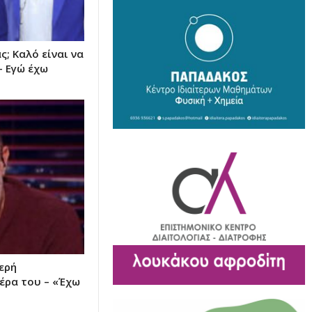
ς; Καλό είναι να
– Εγώ έχω
ερή
έρα του – «Έχω