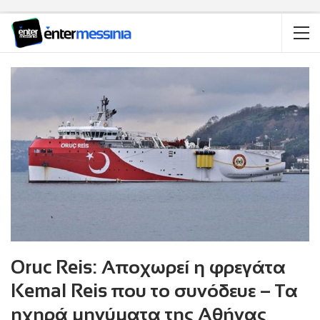
Oruc Reis: Αποχωρεί η φρεγάτα
Kemal Reis που το συνόδευε – Τα
ηχηρά μηνύματα της Αθήνας