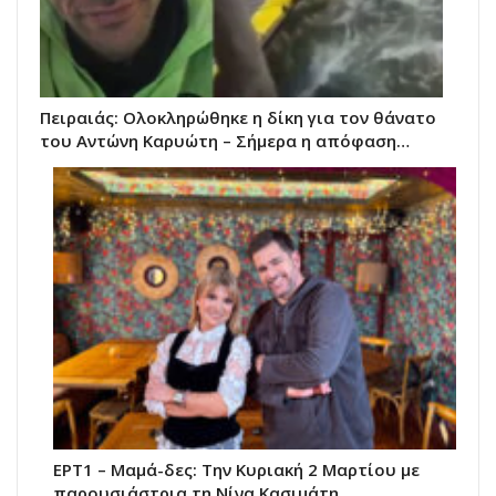
Πειραιάς: Ολοκληρώθηκε η δίκη για τον θάνατο
του Αντώνη Καρυώτη – Σήμερα η απόφαση…
ΕΡΤ1 – Μαμά-δες: Την Κυριακή 2 Μαρτίου με
παρουσιάστρια τη Νίνα Κασιμάτη