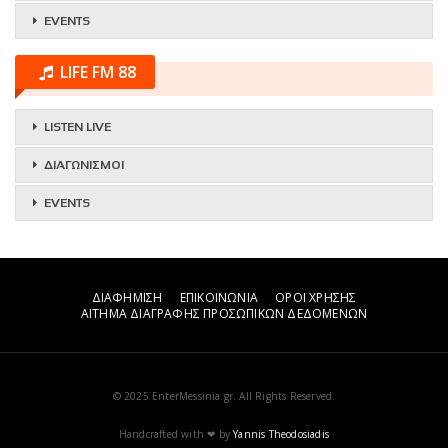
EVENTS
LIFE FM 88
LISTEN LIVE
ΔΙΑΓΩΝΙΣΜΟΙ
EVENTS
ΔΙΑΦΗΜΙΣΗ
ΕΠΙΚΟΙΝΩΝΙΑ
ΟΡΟΙ ΧΡΗΣΗΣ
ΑΙΤΗΜΑ ΔΙΑΓΡΑΦΗΣ ΠΡΟΣΩΠΙΚΩΝ ΔΕΔΟΜΕΝΩΝ
© 2025 EnterMessinia.gr. All Rights Reserved.
Handcrafted with ❤ by
Yannis Theodosiadis