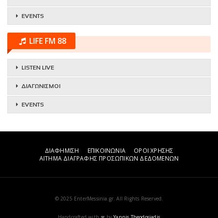
EVENTS
LIFE FM 88
LISTEN LIVE
ΔΙΑΓΩΝΙΣΜΟΙ
EVENTS
ΔΙΑΦΗΜΙΣΗ
ΕΠΙΚΟΙΝΩΝΙΑ
ΟΡΟΙ ΧΡΗΣΗΣ
ΑΙΤΗΜΑ ΔΙΑΓΡΑΦΗΣ ΠΡΟΣΩΠΙΚΩΝ ΔΕΔΟΜΕΝΩΝ
© 2025 EnterMessinia.gr. All Rights Reserved.
Handcrafted with ❤ by
Yannis Theodosiadis