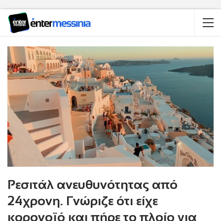
Ρεσιτάλ ανευθυνότητας από
24χρονη. Γνώριζε ότι είχε
κορονοϊό και πήρε το πλοίο για