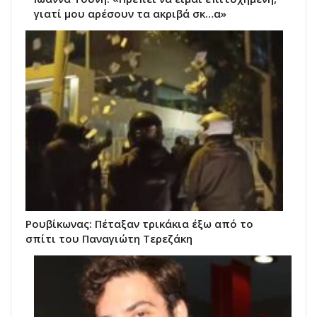
γιατί μου αρέσουν τα ακριβά σκ…α»
Ρουβίκωνας: Πέταξαν τρικάκια έξω από το
σπίτι του Παναγιώτη Τερεζάκη