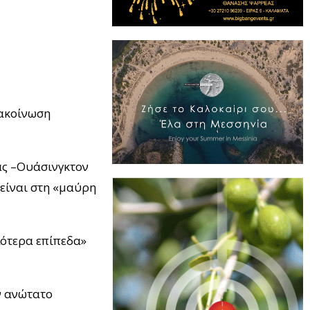
νακοίνωση
άς –Ουάσινγκτον
 είναι στη «μαύρη
λότερα επίπεδα»
ν ανώτατο