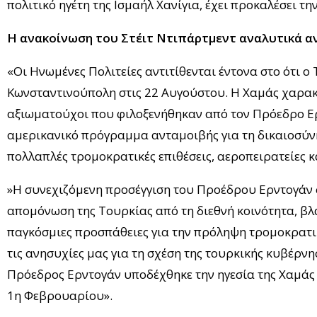
πολιτικό ηγέτη της Ισμαήλ Χανίγια, έχει προκαλέσει τη
Η ανακοίνωση του Στέιτ Ντιπάρτμεντ αναλυτικά α
«Οι Ηνωμένες Πολιτείες αντιτίθενται έντονα στο ότι 
Κωνσταντινούπολη στις 22 Αυγούστου. Η Χαμάς χαρακτ
αξιωματούχοι που φιλοξενήθηκαν από τον Πρόεδρο Ερ
αμερικανικό πρόγραμμα ανταμοιβής για τη δικαιοσύνη
πολλαπλές τρομοκρατικές επιθέσεις, αεροπειρατείες κ
»Η συνεχιζόμενη προσέγγιση του Προέδρου Ερντογάν 
απομόνωση της Τουρκίας από τη διεθνή κοινότητα, βλ
παγκόσμιες προσπάθειες για την πρόληψη τρομοκρατι
τις ανησυχίες μας για τη σχέση της τουρκικής κυβέρν
Πρόεδρος Ερντογάν υποδέχθηκε την ηγεσία της Χαμάς
1η Φεβρουαρίου».