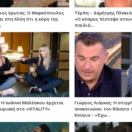
γιος έρωτας: Ο Μαρκόπουλος
Τέμπη – Δημήτρης Πλακιάς
ι στη Χλόη ότι η κόρη της
«Ο κόσμος πίστεψε στους
ή
παιδιά…
: Η Ιωάννα Μαλέσκου έρχεται
Γιώργος Λιάγκας: Η στιγμ
υριακή στο «VITALITY»
ανακοινώνει τον θάνατο 
Κούγια – «Έχω…