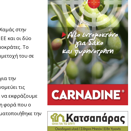
 Χαμάς στην
ΕΕ και οι δύο
μοκράτες. Το
μμετοχή του σε
για την
ομεύει τις
ε να εκφράζουμε
ρη φορά που ο
γματοποιήθηκε την