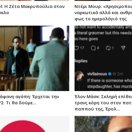
el: Η Ζέτα Μακρυπούλια στον
Ντέμι Μουρ: «Χρησιμοπο
ύκλο
ναρκωτικά αλλά και ανθρ
φως το ημερολόγιό της
ιάφανη αγάπη: Έρχεται την
Έλον Μάσκ: Σκληρή επίθε
2. Τι θα δούμε…
τρανς κόρη του στον πατ
παππού της, Έρολ…