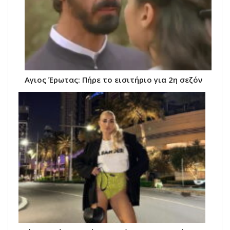
Αγιος Έρωτας: Πήρε το εισιτήριο για 2η σεζόν