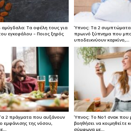
s αμύγδαλα: Τα οφέλη τους για
Ύπνος: Τα 2 συμπτώματα
του εγκεφάλου – Ποιος ξηρός
πρωινό ξύπνημα που μπο
υποδεικνύουν καρκίνο,…
 Τα 2 πράγματα που αυξάνουν
Ύπνος: Το Νο1 σνακ που 
ο εμφάνισης της νόσου,
βοηθήσει να κοιμηθείτε 
με…
σύμφωνα με…