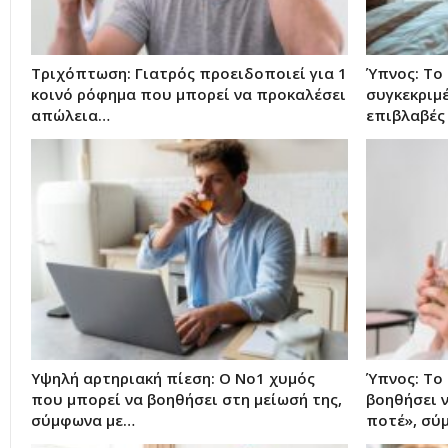
Τριχόπτωση: Γιατρός προειδοποιεί για 1
Ύπνος: Το
κοινό ρόφημα που μπορεί να προκαλέσει
συγκεκριμέ
απώλεια…
επιβλαβές
Υψηλή αρτηριακή πίεση: Ο Νο1 χυμός
Ύπνος: Το
που μπορεί να βοηθήσει στη μείωσή της,
βοηθήσει 
σύμφωνα με…
ποτέ», σ