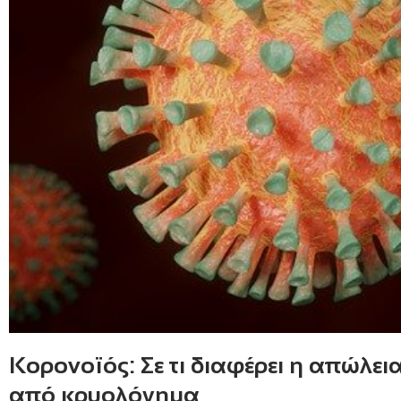
Κορονοϊός: Σε τι διαφέρει η απώλε
από κρυολόγημα