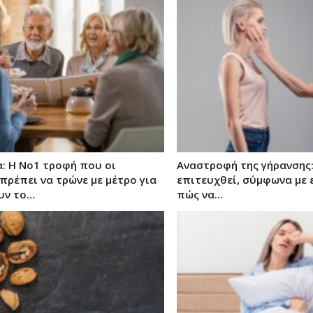
: Η Νο1 τροφή που οι
Αναστροφή της γήρανσης:
πρέπει να τρώνε με μέτρο για
επιτευχθεί, σύμφωνα με ε
υν το…
πώς να…