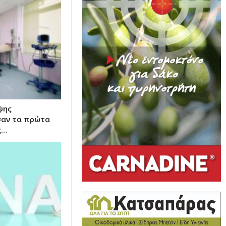
ψης
αν τα πρώτα
ς…