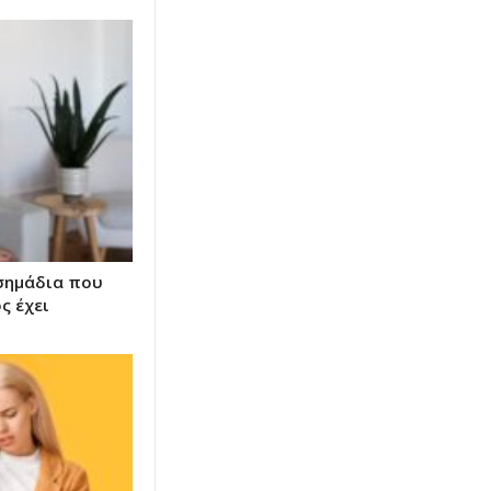
 σημάδια που
ς έχει