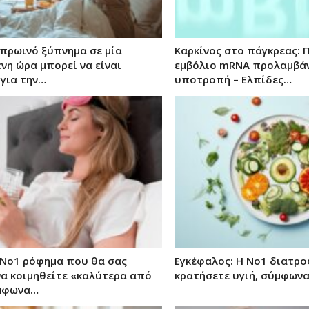
 πρωινό ξύπνημα σε μία
Καρκίνος στο πάγκρεας:
νη ώρα μπορεί να είναι
εμβόλιο mRNA προλαμβάν
 για την…
υποτροπή – Ελπίδες…
 Νο1 ρόφημα που θα σας
Εγκέφαλος: Η Νο1 διατρο
να κοιμηθείτε «καλύτερα από
κρατήσετε υγιή, σύμφωνα
ύμφωνα…