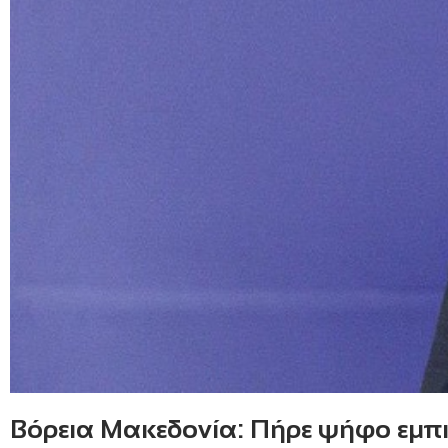
Βόρεια Μακεδονία: Πήρε ψήφο εμπ