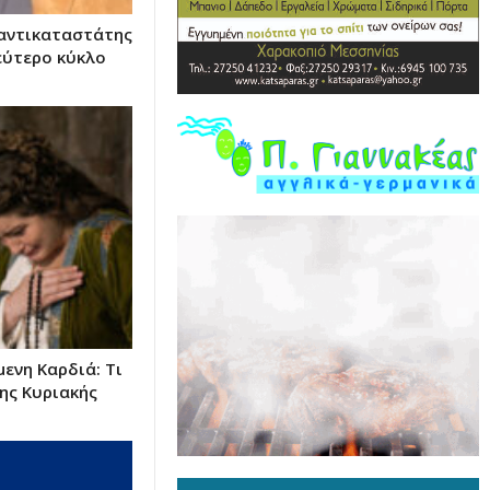
 αντικαταστάτης
εύτερο κύκλο
ενη Καρδιά: Τι
ης Κυριακής