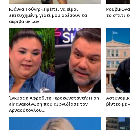
Ιωάννα Τούνη: «Πρέπει να είμαι
Ρουβίκωνα
επιτυχημένη, γιατί μου αρέσουν τα
το σπίτι 
ακριβά σκ…α»
Έγκυος η Αφροδίτη Γεροκωνσταντή: Η on
Αστυνομικ
air ανακοίνωση που αιφνιδίασε τον
βίντεο με
Αρναούτογλου…