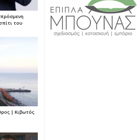
απρόσμενη
σπίτι του
 Όρος | Κιβωτός