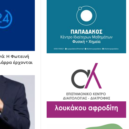
γά: Η Φωτεινή
Δάρρα έρχονται