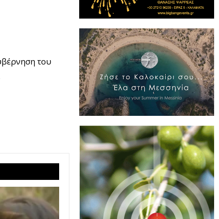
υβέρνηση του
.