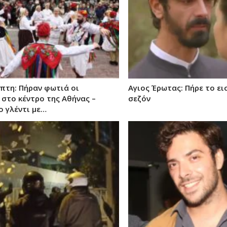
πτη: Πήραν φωτιά οι
Αγιος Έρωτας: Πήρε το ει
στο κέντρο της Αθήνας –
σεζόν
ο γλέντι με…