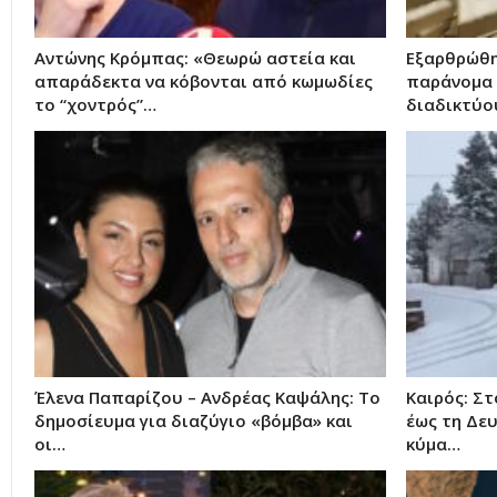
Αντώνης Κρόμπας: «Θεωρώ αστεία και
Εξαρθρώθη
απαράδεκτα να κόβονται από κωμωδίες
παράνομα 
το “χοντρός”…
διαδικτύο
Έλενα Παπαρίζου – Ανδρέας Καψάλης: Το
Καιρός: Σ
δημοσίευμα για διαζύγιο «βόμβα» και
έως τη Δευ
οι…
κύμα…