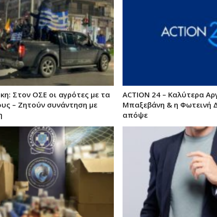
η: Στον ΟΣΕ οι αγρότες με τα
ACTION 24 – Καλύτερα Αρ
ους – Ζητούν συνάντηση με
Μπαξεβάνη & η Φωτεινή 
η
απόψε