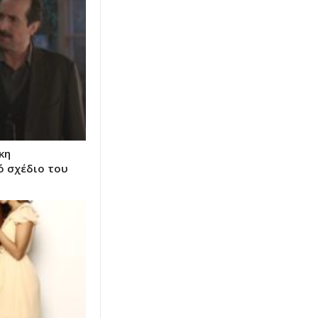
κη
ό σχέδιο του