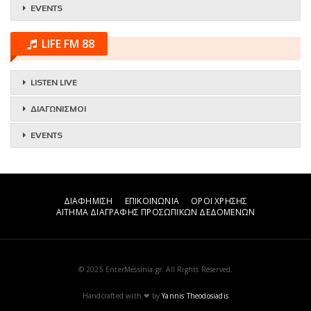
EVENTS
LIFE FM 88
LISTEN LIVE
ΔΙΑΓΩΝΙΣΜΟΙ
EVENTS
ΔΙΑΦΗΜΙΣΗ
ΕΠΙΚΟΙΝΩΝΙΑ
ΟΡΟΙ ΧΡΗΣΗΣ
ΑΙΤΗΜΑ ΔΙΑΓΡΑΦΗΣ ΠΡΟΣΩΠΙΚΩΝ ΔΕΔΟΜΕΝΩΝ
© 2025 EnterMessinia.gr. All Rights Reserved.
Handcrafted with ❤ by
Yannis Theodosiadis